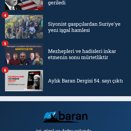
geriledi
4
Siyonist gaspçılardan Suriye'ye
yeni işgal hamlesi
5
Mezhepleri ve hadisleri inkar
etmenin sonu mürtetliktir
6
Aylık Baran Dergisi 54. sayı çıktı
iyi, güzel ve doğru yolunda...