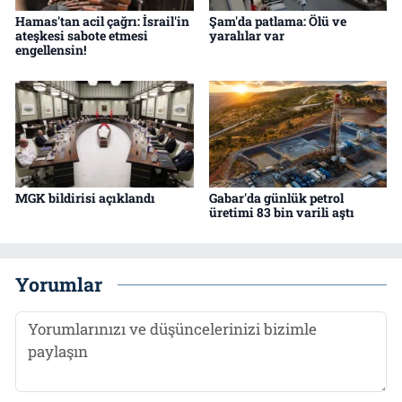
Hamas'tan acil çağrı: İsrail'in
Şam'da patlama: Ölü ve
ateşkesi sabote etmesi
yaralılar var
engellensin!
MGK bildirisi açıklandı
Gabar'da günlük petrol
üretimi 83 bin varili aştı
Yorumlar