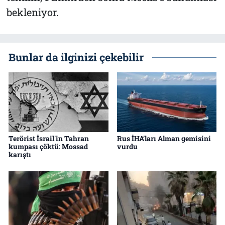
bekleniyor.
Bunlar da ilginizi çekebilir
Terörist İsrail'in Tahran
Rus İHA’ları Alman gemisini
kumpası çöktü: Mossad
vurdu
karıştı