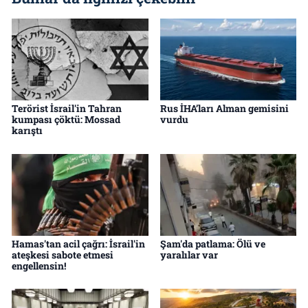
Terörist İsrail'in Tahran
Rus İHA’ları Alman gemisini
kumpası çöktü: Mossad
vurdu
karıştı
Hamas'tan acil çağrı: İsrail'in
Şam'da patlama: Ölü ve
ateşkesi sabote etmesi
yaralılar var
engellensin!