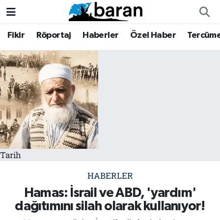
Fikir
Röportaj
Haberler
Özel Haber
Tercüm
Fikir
Fikir
Nöbetçi Eczaneler
Röportaj
Röportaj
Hava Durumu
Haberler
Haberler
Trafik Durumu
Özel Haber
Özel Haber
Süper Lig Puan Durumu ve Fikstür
Tercüme
Tercüme
Tüm Manşetler
Tarih
İktibas
İktibas
Son Dakika Haberleri
HABERLER
Büyük Doğu-İbda
Büyük Doğu-İbda
Haber Arşivi
Hamas: İsrail ve ABD, 'yardım'
dağıtımını silah olarak kullanıyor!
Dergi
Dergi