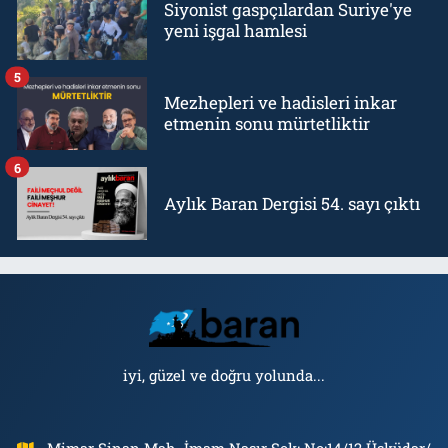
Siyonist gaspçılardan Suriye'ye
yeni işgal hamlesi
5
Mezhepleri ve hadisleri inkar
etmenin sonu mürtetliktir
6
Aylık Baran Dergisi 54. sayı çıktı
iyi, güzel ve doğru yolunda...
Mimar Sinan Mah. İmam Nasır Sok: No:14/12 Üsküdar/