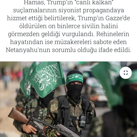
Hamas, Trump’ın “canlı kalkan”
suçlamalarının siyonist propagandaya
Tarih
İletişim
hizmet ettiği belirtilerek, Trump’ın Gazze’de
öldürülen on binlerce sivilin halini
Künye
görmezden geldiği vurgulandı. Rehinelerin
hayatından ise müzakereleri sabote eden
Netanyahu'nun sorumlu olduğu ifade edildi.