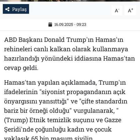
Paylaş
-
+
A
A
16.09.2025 - 09:23
ABD Başkanı Donald Trump'ın Hamas'ın
rehineleri canlı kalkan olarak kullanmaya
hazırlandığı yönündeki iddiasına Hamas'tan
cevap geldi.
Hamas'tan yapılan açıklamada, Trump'ın
ifadelerinin "siyonist propagandanın açık
önyargısını yansıttığı" ve "çifte standardın
bariz bir örneği olduğu" vurgulanarak, "
(Trump) Etnik temizlik suçunu ve Gazze
Şeridi'nde çoğunluğu kadın ve çocuk
yaklaşık 65 bin masum sivilin