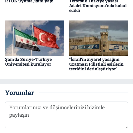
RTÜK uyuma, işini yap!
Terörsüz Türkiye yasası
Adalet Komisyonu'nda kabul
edildi
Şam'da Suriye-Türkiye
"İsrail'in ziyaret yasağını
Üniversitesi kuruluyor
uzatması Filistinli esirlerin
tecridini derinleştiriyor"
Yorumlar