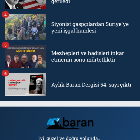
geriledi
4
Siyonist gaspçılardan Suriye'ye
yeni işgal hamlesi
5
Mezhepleri ve hadisleri inkar
etmenin sonu mürtetliktir
6
Aylık Baran Dergisi 54. sayı çıktı
iyi, güzel ve doğru yolunda...