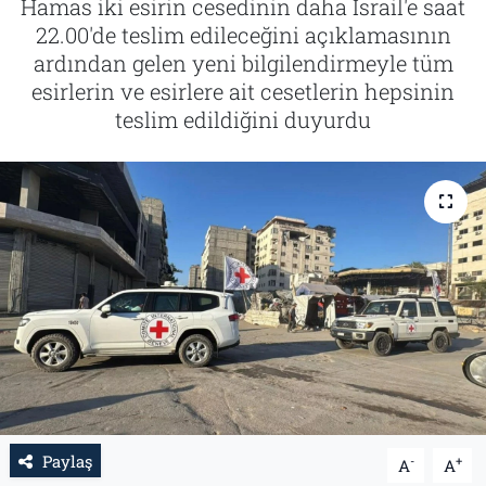
Hamas iki esirin cesedinin daha İsrail'e saat
22.00'de teslim edileceğini açıklamasının
Tarih
İletişim
ardından gelen yeni bilgilendirmeyle tüm
esirlerin ve esirlere ait cesetlerin hepsinin
Künye
teslim edildiğini duyurdu
Paylaş
-
+
A
A