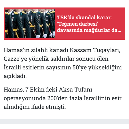
TSK'da skandal karar:
'Teğmen darbesi'
davasında mağdurlar da
görevden ihraç edildi
Hamas'ın silahlı kanadı Kassam Tugayları,
Gazze'ye yönelik saldırılar sonucu ölen
İsrailli esirlerin sayısının 50'ye yükseldiğini
açıkladı.
Hamas, 7 Ekim'deki Aksa Tufanı
operasyonunda 200'den fazla İsraillinin esir
alındığını ifade etmişti.