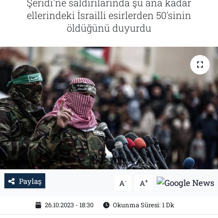
Şeridi'ne saldırılarında şu ana kadar
ellerindeki İsrailli esirlerden 50'sinin
Tarih
İletişim
öldüğünü duyurdu
Künye
Paylaş
-
+
A
A
26.10.2023 - 18:30
Okunma Süresi: 1 Dk