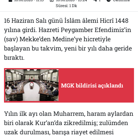
Süresi: 1 Dk
16 Haziran Salı günü İslâm âlemi Hicrî 1448
yılına girdi. Hazreti Peygamber Efendimiz’in
(sav) Mekke’den Medine’ye hicretiyle
başlayan bu takvim, yeni bir yılı daha geride
bıraktı.
MGK bildirisi açıklandı
Yılın ilk ayı olan Muharrem, haram aylardan
biri olarak Kur’an’da zikredilmiş; zulümden
uzak durulması, barışa riayet edilmesi