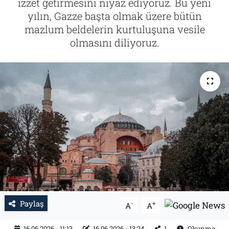
izzet getirmesini niyaz ediyoruz. Bu yeni
yılın, Gazze başta olmak üzere bütün
Tarih
İletişim
mazlum beldelerin kurtuluşuna vesile
olmasını diliyoruz.
Künye
Paylaş
-
+
A
A
16.06.2026 - 11:13
16.06.2026 - 13:24
1
Okunma