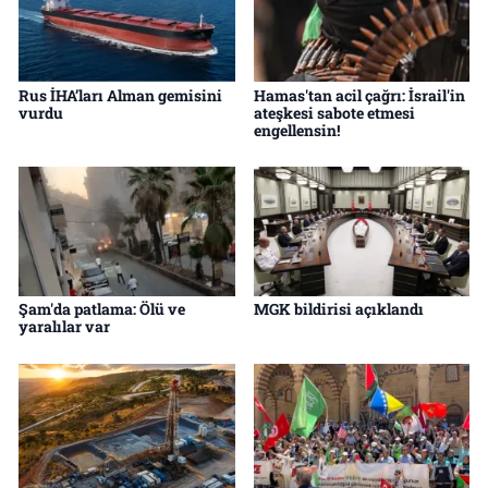
Rus İHA’ları Alman gemisini
Hamas'tan acil çağrı: İsrail'in
vurdu
ateşkesi sabote etmesi
engellensin!
Şam'da patlama: Ölü ve
MGK bildirisi açıklandı
yaralılar var