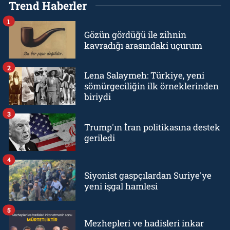
Trend Haberler
1
Gözün gördüğü ile zihnin
kavradığı arasındaki uçurum
2
Lena Salaymeh: Türkiye, yeni
sömürgeciliğin ilk örneklerinden
biriydi
3
Trump'ın İran politikasına destek
geriledi
4
Siyonist gaspçılardan Suriye'ye
yeni işgal hamlesi
5
Mezhepleri ve hadisleri inkar