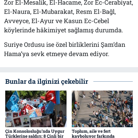
Zor El-Mesalik, El-Hacame, Zor Ec-Cerabiyat,
El-Naura, El-Mubarakat, Resm El-Bağl,
Avveyce, El-Ayur ve Kasun Ec-Cebel
köylerinde hâkimiyet sağlamış durumda.
Suriye Ordusu ise özel birliklerini Şam’dan
Hama’ya sevk etmeye devam ediyor.
Bunlar da ilginizi çekebilir
Çin Konsolosluğu’nda Uygur
Toplum, aile ve fert
Türklerine saldırı: 8 Çinli bir
kayboluyor farkında