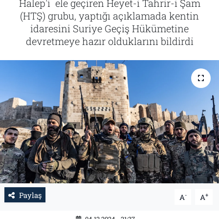
Halep'i ele geçiren Heyet-i Tahrir-i Şam
(HTŞ) grubu, yaptığı açıklamada kentin
Tarih
İletişim
idaresini Suriye Geçiş Hükümetine
devretmeye hazır olduklarını bildirdi
Künye
Paylaş
-
+
A
A