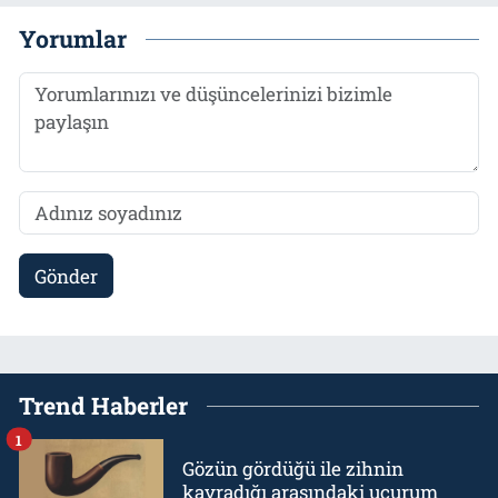
Yorumlar
Gönder
Trend Haberler
1
Gözün gördüğü ile zihnin
kavradığı arasındaki uçurum