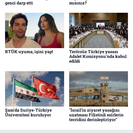
genci darp etti
mısınız?
RTÜK uyuma, işini yap!
Terörsüz Türkiye yasası
Adalet Komisyonu'nda kabul
edildi
Şam'da Suriye-Türkiye
"İsrail'in ziyaret yasağını
Üniversitesi kuruluyor
uzatması Filistinli esirlerin
tecridini derinleştiriyor"