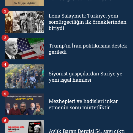
2
Lena Salaymeh: Türkiye, yeni
sömürgeciliğin ilk örneklerinden
biriydi
3
Trump'ın İran politikasına destek
geriledi
4
Siyonist gaspçılardan Suriye'ye
yeni işgal hamlesi
5
Mezhepleri ve hadisleri inkar
etmenin sonu mürtetliktir
6
Aylık Baran Dergisi 54. sayı çıktı