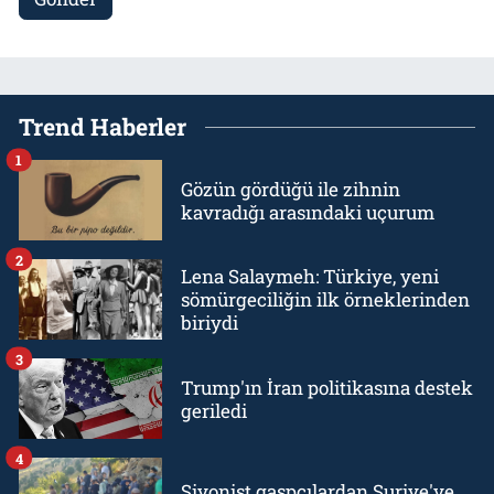
Trend Haberler
1
Gözün gördüğü ile zihnin
kavradığı arasındaki uçurum
2
Lena Salaymeh: Türkiye, yeni
sömürgeciliğin ilk örneklerinden
biriydi
3
Trump'ın İran politikasına destek
geriledi
4
Siyonist gaspçılardan Suriye'ye