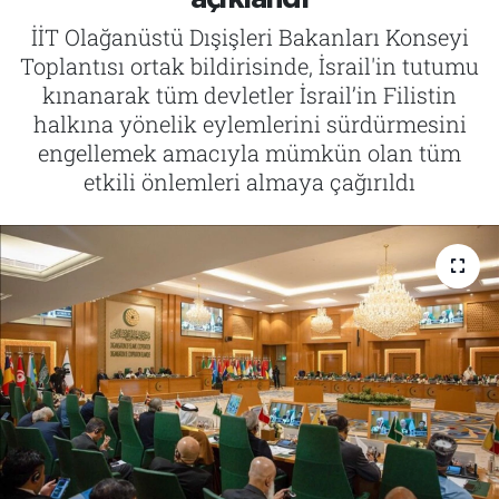
İİT Olağanüstü Dışişleri Bakanları Konseyi
Tarih
İletişim
Toplantısı ortak bildirisinde, İsrail'in tutumu
kınanarak tüm devletler İsrail’in Filistin
Künye
halkına yönelik eylemlerini sürdürmesini
engellemek amacıyla mümkün olan tüm
etkili önlemleri almaya çağırıldı