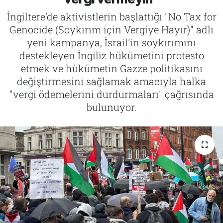
İngiltere'de aktivistlerin başlattığı "No Tax for
Tarih
İletişim
Genocide (Soykırım için Vergiye Hayır)" adlı
yeni kampanya, İsrail'in soykırımını
Künye
destekleyen İngiliz hükümetini protesto
etmek ve hükümetin Gazze politikasını
değiştirmesini sağlamak amacıyla halka
"vergi ödemelerini durdurmaları" çağrısında
bulunuyor.