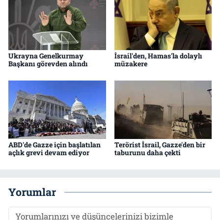
Ukrayna Genelkurmay
İsrail'den, Hamas'la dolaylı
Başkanı görevden alındı
müzakere
ABD'de Gazze için başlatılan
Terörist İsrail, Gazze'den bir
açlık grevi devam ediyor
taburunu daha çekti
Yorumlar