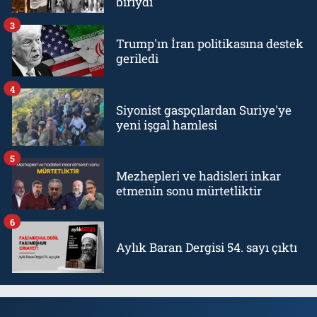
biriydi
3
Trump'ın İran politikasına destek
geriledi
4
Siyonist gaspçılardan Suriye'ye
yeni işgal hamlesi
5
Mezhepleri ve hadisleri inkar
etmenin sonu mürtetliktir
6
Aylık Baran Dergisi 54. sayı çıktı