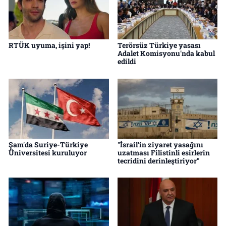
RTÜK uyuma, işini yap!
Terörsüz Türkiye yasası
Adalet Komisyonu'nda kabul
edildi
Şam'da Suriye-Türkiye
"İsrail'in ziyaret yasağını
Üniversitesi kuruluyor
uzatması Filistinli esirlerin
tecridini derinleştiriyor"