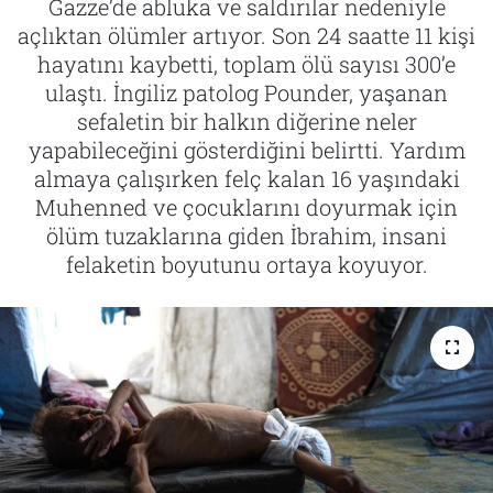
Gazze’de abluka ve saldırılar nedeniyle
açlıktan ölümler artıyor. Son 24 saatte 11 kişi
Tarih
İletişim
hayatını kaybetti, toplam ölü sayısı 300’e
ulaştı. İngiliz patolog Pounder, yaşanan
Künye
sefaletin bir halkın diğerine neler
yapabileceğini gösterdiğini belirtti. Yardım
almaya çalışırken felç kalan 16 yaşındaki
Muhenned ve çocuklarını doyurmak için
ölüm tuzaklarına giden İbrahim, insani
felaketin boyutunu ortaya koyuyor.