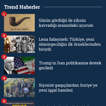
Trend Haberler
1
Gözün gördüğü ile zihnin
kavradığı arasındaki uçurum
2
Lena Salaymeh: Türkiye, yeni
sömürgeciliğin ilk örneklerinden
biriydi
3
Trump'ın İran politikasına destek
geriledi
4
Siyonist gaspçılardan Suriye'ye
yeni işgal hamlesi
5