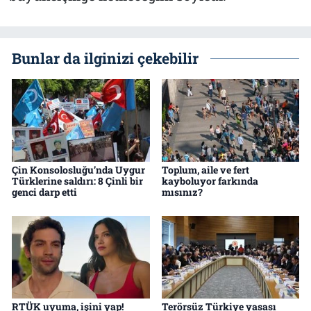
Bunlar da ilginizi çekebilir
Çin Konsolosluğu’nda Uygur
Toplum, aile ve fert
Türklerine saldırı: 8 Çinli bir
kayboluyor farkında
genci darp etti
mısınız?
RTÜK uyuma, işini yap!
Terörsüz Türkiye yasası