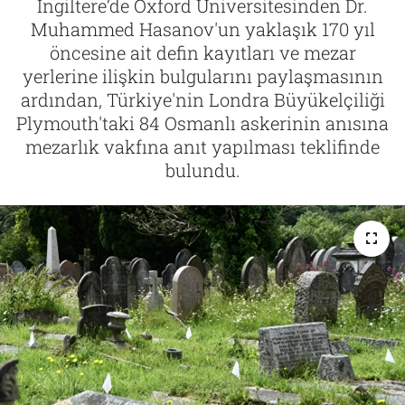
İngiltere’de Oxford Üniversitesinden Dr.
Muhammed Hasanov'un yaklaşık 170 yıl
Tarih
İletişim
öncesine ait defin kayıtları ve mezar
yerlerine ilişkin bulgularını paylaşmasının
Künye
ardından, Türkiye'nin Londra Büyükelçiliği
Plymouth'taki 84 Osmanlı askerinin anısına
mezarlık vakfına anıt yapılması teklifinde
bulundu.