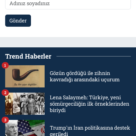
Gönder
Trend Haberler
1
Gözün gördüğü ile zihnin
kavradığı arasındaki uçurum
2
Lena Salaymeh: Türkiye, yeni
sömürgeciliğin ilk örneklerinden
biriydi
3
Trump'ın İran politikasına destek
geriledi