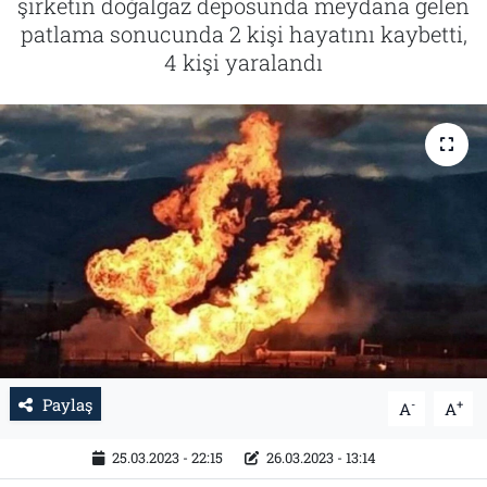
şirketin doğalgaz deposunda meydana gelen
patlama sonucunda 2 kişi hayatını kaybetti,
Tarih
İletişim
4 kişi yaralandı
Künye
Paylaş
-
+
A
A
25.03.2023 - 22:15
26.03.2023 - 13:14