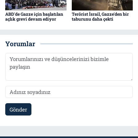
ABD'de Gazze için başlatılan
Terörist İsrail, Gazze'den bir
açlık grevi devam ediyor
taburunu daha çekti
Yorumlar
Gönder