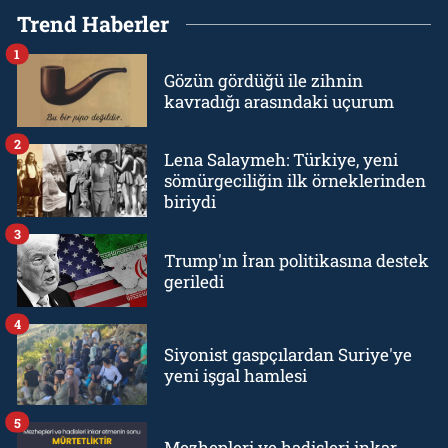
Trend Haberler
1
Gözün gördüğü ile zihnin
kavradığı arasındaki uçurum
2
Lena Salaymeh: Türkiye, yeni
sömürgeciliğin ilk örneklerinden
biriydi
3
Trump'ın İran politikasına destek
geriledi
4
Siyonist gaspçılardan Suriye'ye
yeni işgal hamlesi
5
Mezhepleri ve hadisleri inkar