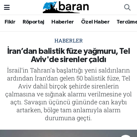
Fikir
Röportaj
Haberler
Özel Haber
Tercüm
Fikir
Fikir
Nöbetçi Eczaneler
Röportaj
Röportaj
Hava Durumu
HABERLER
İran’dan balistik füze yağmuru, Tel
Haberler
Haberler
Trafik Durumu
Aviv'de sirenler çaldı
İsrail’in Tahran’a başlattığı yeni saldırıların
Özel Haber
Özel Haber
Süper Lig Puan Durumu ve Fikstür
ardından İran’dan gelen 50 balistik füze, Tel
Tercüme
Tercüme
Tüm Manşetler
Aviv dahil birçok şehirde sirenlerin
çalmasına ve sığınak alarmı verilmesine yol
İktibas
İktibas
Son Dakika Haberleri
açtı. Savaşın üçüncü gününde can kaybı
artarken, bölge tam anlamıyla alarm
Büyük Doğu-İbda
Büyük Doğu-İbda
Haber Arşivi
durumuna geçti.
Dergi
Dergi