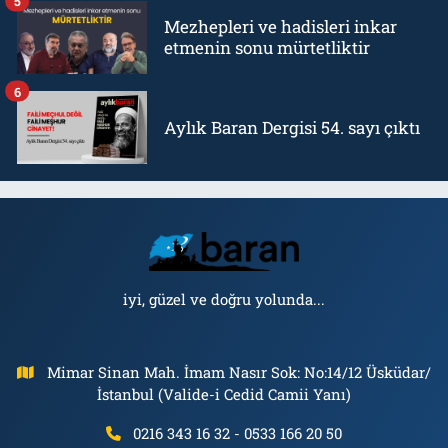
5
Mezhepleri ve hadisleri inkar
etmenin sonu mürtetliktir
6
Aylık Baran Dergisi 54. sayı çıktı
iyi, güzel ve doğru yolunda...
Mimar Sinan Mah. İmam Nasır Sok: No:14/12 Üsküdar/
İstanbul (Valide-i Cedid Camii Yanı)
0216 343 16 32 - 0533 166 20 50