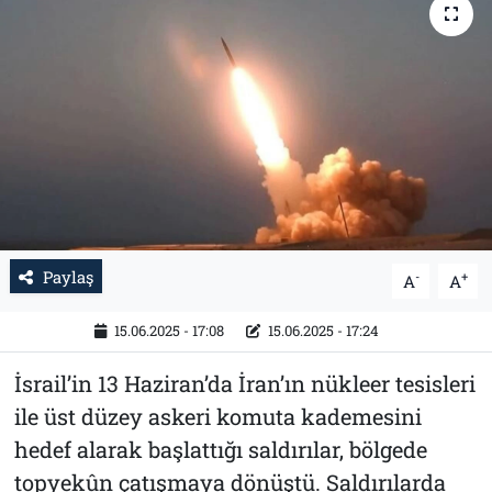
Tarih
İletişim
Künye
Paylaş
-
+
A
A
15.06.2025 - 17:08
15.06.2025 - 17:24
İsrail’in 13 Haziran’da İran’ın nükleer tesisleri
ile üst düzey askeri komuta kademesini
hedef alarak başlattığı saldırılar, bölgede
topyekûn çatışmaya dönüştü. Saldırılarda