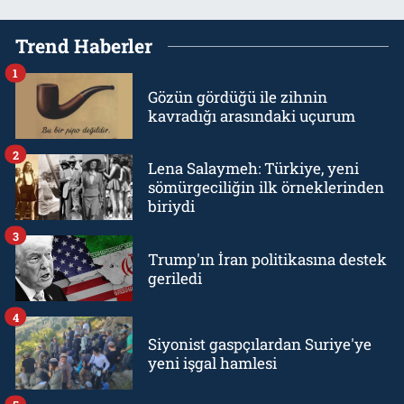
Trend Haberler
1
Gözün gördüğü ile zihnin
kavradığı arasındaki uçurum
2
Lena Salaymeh: Türkiye, yeni
sömürgeciliğin ilk örneklerinden
biriydi
3
Trump'ın İran politikasına destek
geriledi
4
Siyonist gaspçılardan Suriye'ye
yeni işgal hamlesi