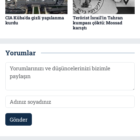
CIA Küba'da gizli yapılanma
Terörist İsrail'in Tahran
kurdu
kumpası çöktü: Mossad
karıştı
Yorumlar
Gönder