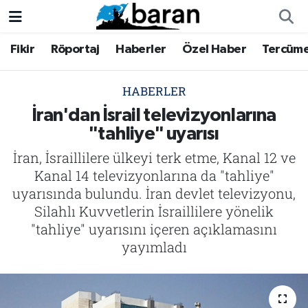
Fikir
Röportaj
Haberler
Özel Haber
Tercüm
Fikir
Fikir
Nöbetçi Eczaneler
Röportaj
Röportaj
Hava Durumu
HABERLER
İran'dan İsrail televizyonlarına
Haberler
Haberler
Trafik Durumu
"tahliye" uyarısı
İran, İsraillilere ülkeyi terk etme, Kanal 12 ve
Özel Haber
Özel Haber
Süper Lig Puan Durumu ve Fikstür
Kanal 14 televizyonlarına da "tahliye"
Tercüme
Tercüme
Tüm Manşetler
uyarısında bulundu. İran devlet televizyonu,
Silahlı Kuvvetlerin İsraillilere yönelik
İktibas
İktibas
Son Dakika Haberleri
"tahliye" uyarısını içeren açıklamasını
yayımladı
Büyük Doğu-İbda
Büyük Doğu-İbda
Haber Arşivi
Dergi
Dergi