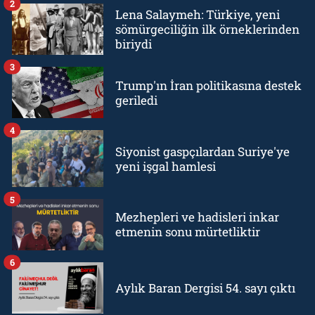
2
Lena Salaymeh: Türkiye, yeni
sömürgeciliğin ilk örneklerinden
biriydi
3
Trump'ın İran politikasına destek
geriledi
4
Siyonist gaspçılardan Suriye'ye
yeni işgal hamlesi
5
Mezhepleri ve hadisleri inkar
etmenin sonu mürtetliktir
6
Aylık Baran Dergisi 54. sayı çıktı