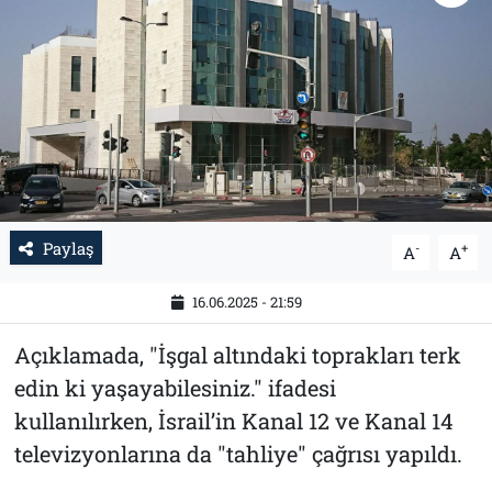
Tarih
İletişim
Künye
Paylaş
-
+
A
A
16.06.2025 - 21:59
Açıklamada, "İşgal altındaki toprakları terk
edin ki yaşayabilesiniz." ifadesi
kullanılırken, İsrail’in Kanal 12 ve Kanal 14
televizyonlarına da "tahliye" çağrısı yapıldı.