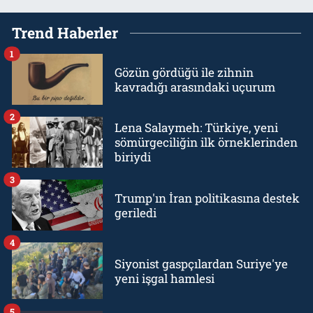
Trend Haberler
1
Gözün gördüğü ile zihnin
kavradığı arasındaki uçurum
2
Lena Salaymeh: Türkiye, yeni
sömürgeciliğin ilk örneklerinden
biriydi
3
Trump'ın İran politikasına destek
geriledi
4
Siyonist gaspçılardan Suriye'ye
yeni işgal hamlesi
5