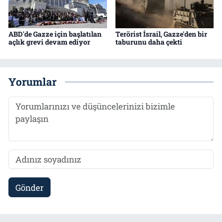
ABD'de Gazze için başlatılan
Terörist İsrail, Gazze'den bir
açlık grevi devam ediyor
taburunu daha çekti
Yorumlar
Gönder