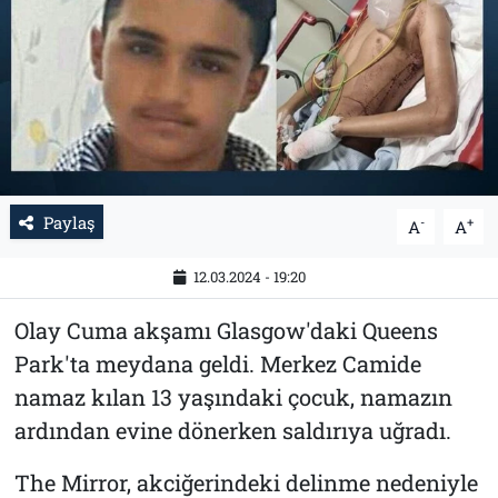
Tarih
İletişim
Künye
Paylaş
-
+
A
A
12.03.2024 - 19:20
Olay Cuma akşamı Glasgow'daki Queens
Park'ta meydana geldi. Merkez Camide
namaz kılan 13 yaşındaki çocuk, namazın
ardından evine dönerken saldırıya uğradı.
The Mirror, akciğerindeki delinme nedeniyle