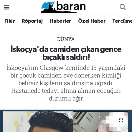
Fikir
Röportaj
Haberler
Özel Haber
Tercüm
Fikir
Fikir
Nöbetçi Eczaneler
Röportaj
Röportaj
Hava Durumu
DÜNYA
İskoçya'da camiden çıkan gence
Haberler
Haberler
Trafik Durumu
bıçaklı saldırı!
İskoçya’nın Glasgow kentinde 13 yaşındaki
Özel Haber
Özel Haber
Süper Lig Puan Durumu ve Fikstür
bir çocuk camiden eve dönerken kimliği
Tercüme
Tercüme
Tüm Manşetler
belirsiz kişilerin saldırısına uğradı.
Hastanede tedavi altına alınan çocuğun
İktibas
İktibas
Son Dakika Haberleri
durumu ağır
Büyük Doğu-İbda
Büyük Doğu-İbda
Haber Arşivi
Dergi
Dergi