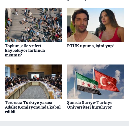
Toplum, aile ve fert
RTÜK uyuma, işini yap!
kayboluyor farkında
mısınız?
Terörsüz Türkiye yasası
Şam'da Suriye-Türkiye
Adalet Komisyonu'nda kabul
Üniversitesi kuruluyor
edildi