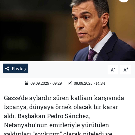
Tarih
İletişim
Künye
Paylaş
-
+
A
A
09.09.2025 - 09:29
09.09.2025 - 14:34
Gazze’de aylardır süren katliam karşısında
İspanya, dünyaya örnek olacak bir karar
aldı. Başbakan Pedro Sánchez,
Netanyahu’nun emirleriyle yürütülen
saldırıları “soykırım” olarak niteledi ve