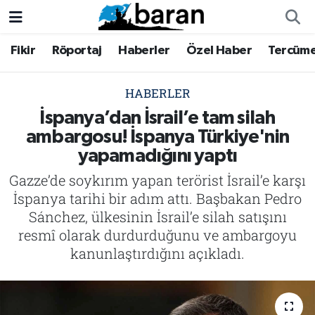
Fikir
Röportaj
Haberler
Özel Haber
Tercüm
Fikir
Fikir
Nöbetçi Eczaneler
Röportaj
Röportaj
Hava Durumu
HABERLER
İspanya’dan İsrail’e tam silah
Haberler
Haberler
Trafik Durumu
ambargosu! İspanya Türkiye'nin
yapamadığını yaptı
Özel Haber
Özel Haber
Süper Lig Puan Durumu ve Fikstür
Gazze’de soykırım yapan terörist İsrail’e karşı
Tercüme
Tercüme
Tüm Manşetler
İspanya tarihi bir adım attı. Başbakan Pedro
Sánchez, ülkesinin İsrail’e silah satışını
İktibas
İktibas
Son Dakika Haberleri
resmî olarak durdurduğunu ve ambargoyu
kanunlaştırdığını açıkladı.
Büyük Doğu-İbda
Büyük Doğu-İbda
Haber Arşivi
Dergi
Dergi