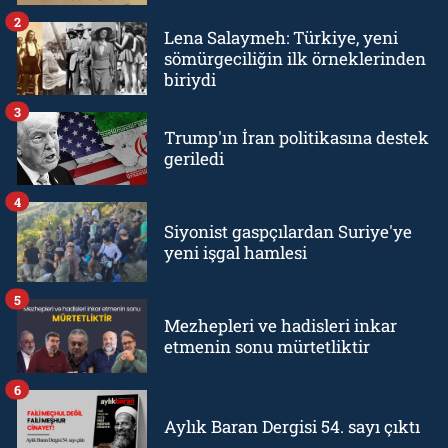
2
Lena Salaymeh: Türkiye, yeni
sömürgeciliğin ilk örneklerinden
biriydi
3
Trump'ın İran politikasına destek
geriledi
4
Siyonist gaspçılardan Suriye'ye
yeni işgal hamlesi
5
Mezhepleri ve hadisleri inkar
etmenin sonu mürtetliktir
6
Aylık Baran Dergisi 54. sayı çıktı