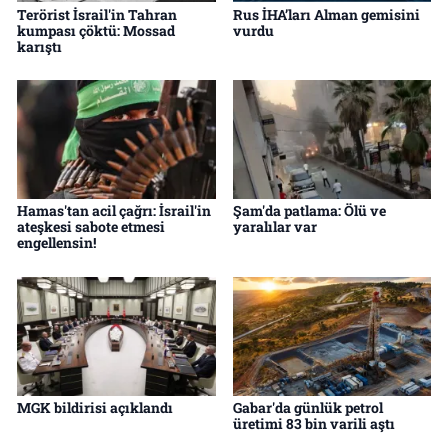
Terörist İsrail'in Tahran
Rus İHA’ları Alman gemisini
kumpası çöktü: Mossad
vurdu
karıştı
Hamas'tan acil çağrı: İsrail'in
Şam'da patlama: Ölü ve
ateşkesi sabote etmesi
yaralılar var
engellensin!
MGK bildirisi açıklandı
Gabar'da günlük petrol
üretimi 83 bin varili aştı