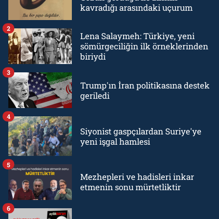
kavradığı arasındaki uçurum
2
Lena Salaymeh: Türkiye, yeni
sömürgeciliğin ilk örneklerinden
biriydi
3
Trump'ın İran politikasına destek
geriledi
4
Siyonist gaspçılardan Suriye'ye
yeni işgal hamlesi
5
Mezhepleri ve hadisleri inkar
etmenin sonu mürtetliktir
6