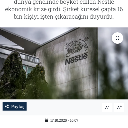
dünya genelinde boykot edilen Nestle
ekonomik krize girdi. Şirket küresel çapta 16
Tarih
İletişim
bin kişiyi işten çıkaracağını duyurdu.
Künye
Paylaş
-
+
A
A
17.10.2025 - 16:07