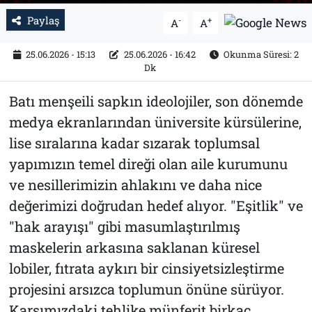
Paylaş
-
+
A
A
25.06.2026 - 15:13
25.06.2026 - 16:42
Okunma Süresi: 2
Dk
Batı menşeili sapkın ideolojiler, son dönemde
medya ekranlarından üniversite kürsülerine,
lise sıralarına kadar sızarak toplumsal
yapımızın temel direği olan aile kurumunu
ve nesillerimizin ahlakını ve daha nice
değerimizi doğrudan hedef alıyor. "Eşitlik" ve
"hak arayışı" gibi masumlaştırılmış
maskelerin arkasına saklanan küresel
lobiler, fıtrata aykırı bir cinsiyetsizleştirme
projesini arsızca toplumun önüne sürüyor.
Karşımızdaki tehlike münferit birkaç