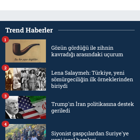
Trend Haberler
1
Gözün gördüğü ile zihnin
kavradığı arasındaki uçurum
2
Lena Salaymeh: Türkiye, yeni
sömürgeciliğin ilk örneklerinden
biriydi
3
Trump'ın İran politikasına destek
geriledi
4
Siyonist gaspçılardan Suriye'ye
yeni işgal hamlesi