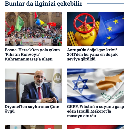
Bunlar da ilginizi çekebilir
Bosna-Hersek'ten yola çıkan
Avrupa'da doğal gaz krizi!
'Filistin Konvoyu'
2011'den bu yana en düşük
Kahramanmaraş'a ulaştı
seviye görüldü
Diyanet’ten soykırımcı Çin'e
GKRY, Filistin’in suyunu gasp
övgü
eden İsrailli Mekorot’la
masaya oturdu