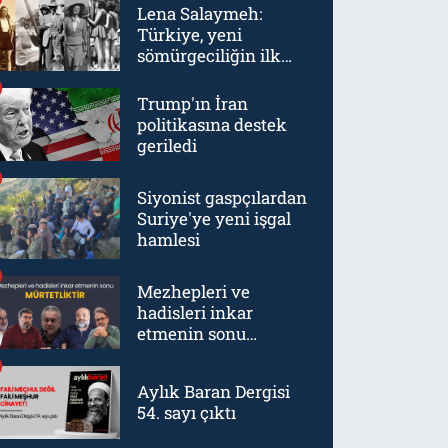
Lena Salaymeh:
Türkiye, yeni
sömürgeciliğin ilk
örneklerinden biriydi
Trump'ın İran
politikasına destek
geriledi
Siyonist gaspçılardan
Suriye'ye yeni işgal
hamlesi
Mezhepleri ve
hadisleri inkar
etmenin sonu
mürtetliktir
Aylık Baran Dergisi
54. sayı çıktı