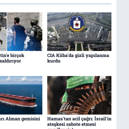
stin'e birçok
CIA Küba'da gizli yapılanma
saldırıyor
kurdu
arı Alman gemisini
Hamas'tan acil çağrı: İsrail'in
ateşkesi sabote etmesi