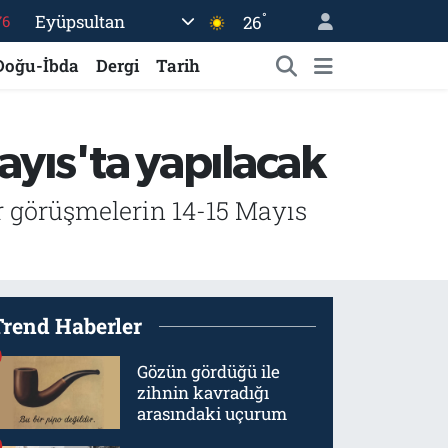
°
Eyüpsultan
26
76
16
Doğu-İbda
Dergi
Tarih
02
07
ayıs'ta yapılacak
44
70
ur görüşmelerin 14-15 Mayıs
Trend Haberler
Gözün gördüğü ile
zihnin kavradığı
arasındaki uçurum