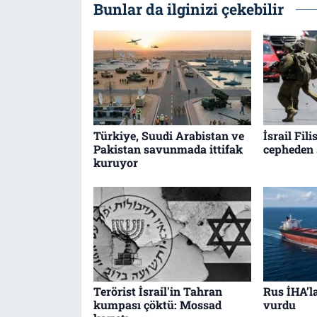
Bunlar da ilginizi çekebilir
Türkiye, Suudi Arabistan ve
İsrail Fili
Pakistan savunmada ittifak
cepheden 
kuruyor
Terörist İsrail'in Tahran
Rus İHA’l
kumpası çöktü: Mossad
vurdu