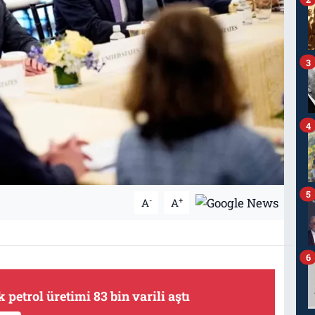
3
4
5
-
+
A
A
6
petrol üretimi 83 bin varili aştı