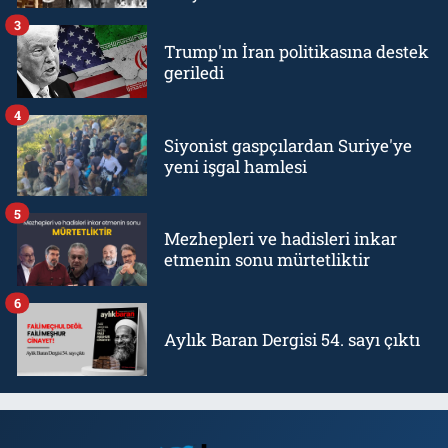
3
Trump'ın İran politikasına destek
geriledi
4
Siyonist gaspçılardan Suriye'ye
yeni işgal hamlesi
5
Mezhepleri ve hadisleri inkar
etmenin sonu mürtetliktir
6
Aylık Baran Dergisi 54. sayı çıktı