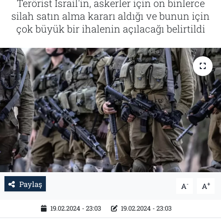
Terörist İsrail'in, askerler için on binlerce
silah satın alma kararı aldığı ve bunun için
Tarih
İletişim
çok büyük bir ihalenin açılacağı belirtildi
Künye
Paylaş
-
+
A
A
19.02.2024 - 23:03
19.02.2024 - 23:03