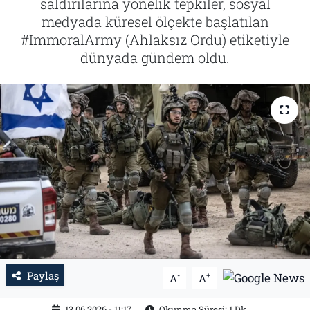
saldırılarına yönelik tepkiler, sosyal
medyada küresel ölçekte başlatılan
Tarih
İletişim
#ImmoralArmy (Ahlaksız Ordu) etiketiyle
dünyada gündem oldu.
Künye
Paylaş
-
+
A
A
13.06.2026 - 11:17
Okunma Süresi: 1 Dk