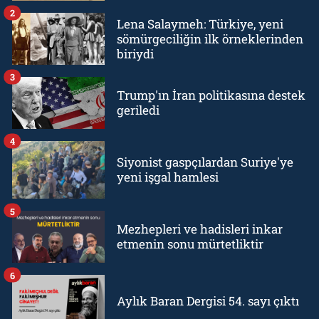
2
Lena Salaymeh: Türkiye, yeni
sömürgeciliğin ilk örneklerinden
biriydi
3
Trump'ın İran politikasına destek
geriledi
4
Siyonist gaspçılardan Suriye'ye
yeni işgal hamlesi
5
Mezhepleri ve hadisleri inkar
etmenin sonu mürtetliktir
6
Aylık Baran Dergisi 54. sayı çıktı