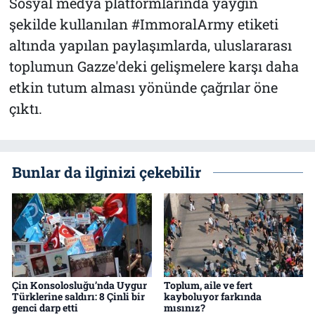
Sosyal medya platformlarında yaygın
şekilde kullanılan #ImmoralArmy etiketi
altında yapılan paylaşımlarda, uluslararası
toplumun Gazze'deki gelişmelere karşı daha
etkin tutum alması yönünde çağrılar öne
çıktı.
Bunlar da ilginizi çekebilir
Çin Konsolosluğu’nda Uygur
Toplum, aile ve fert
Türklerine saldırı: 8 Çinli bir
kayboluyor farkında
genci darp etti
mısınız?