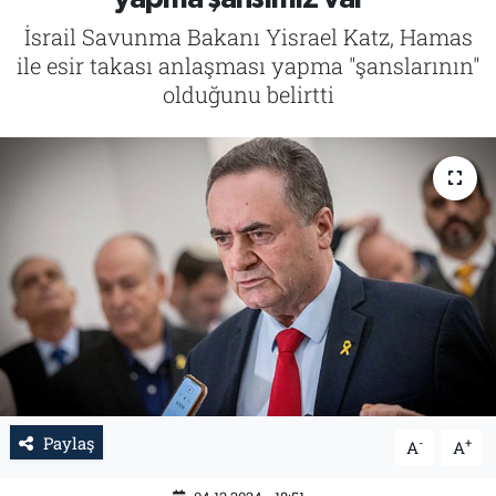
İsrail Savunma Bakanı Yisrael Katz, Hamas
Tarih
İletişim
ile esir takası anlaşması yapma "şanslarının"
olduğunu belirtti
Künye
Paylaş
-
+
A
A