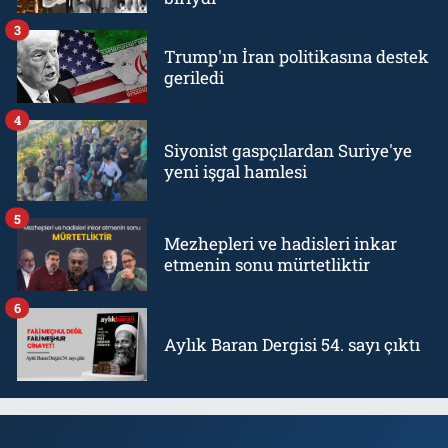
3
Trump'ın İran politikasına destek
geriledi
4
Siyonist gaspçılardan Suriye'ye
yeni işgal hamlesi
5
Mezhepleri ve hadisleri inkar
etmenin sonu mürtetliktir
6
Aylık Baran Dergisi 54. sayı çıktı