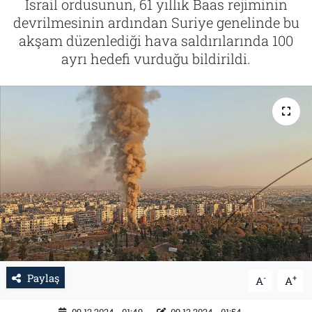
İsrail ordusunun, 61 yıllık Baas rejiminin
devrilmesinin ardından Suriye genelinde bu
Tarih
İletişim
akşam düzenlediği hava saldırılarında 100
ayrı hedefi vurduğu bildirildi.
Künye
Paylaş
-
+
A
A