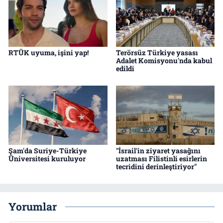
RTÜK uyuma, işini yap!
Terörsüz Türkiye yasası
Adalet Komisyonu'nda kabul
edildi
Şam'da Suriye-Türkiye
"İsrail'in ziyaret yasağını
Üniversitesi kuruluyor
uzatması Filistinli esirlerin
tecridini derinleştiriyor"
Yorumlar