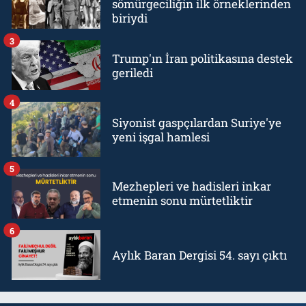
sömürgeciliğin ilk örneklerinden
biriydi
3
Trump'ın İran politikasına destek
geriledi
4
Siyonist gaspçılardan Suriye'ye
yeni işgal hamlesi
5
Mezhepleri ve hadisleri inkar
etmenin sonu mürtetliktir
6
Aylık Baran Dergisi 54. sayı çıktı