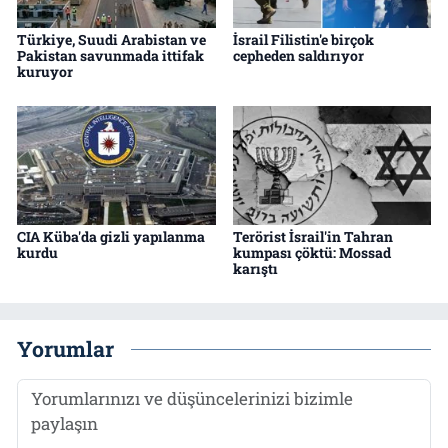
Türkiye, Suudi Arabistan ve
İsrail Filistin'e birçok
Pakistan savunmada ittifak
cepheden saldırıyor
kuruyor
CIA Küba'da gizli yapılanma
Terörist İsrail'in Tahran
kurdu
kumpası çöktü: Mossad
karıştı
Yorumlar