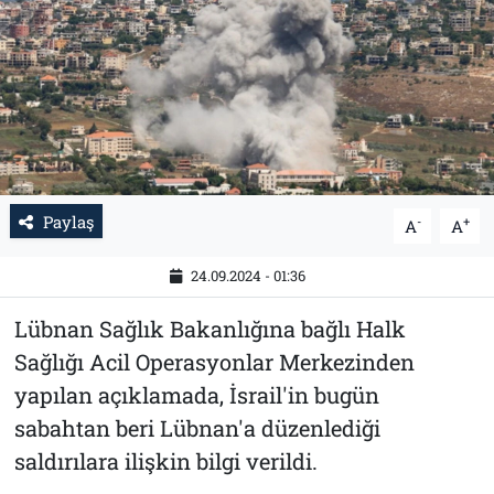
Tarih
İletişim
Künye
Paylaş
-
+
A
A
24.09.2024 - 01:36
Lübnan Sağlık Bakanlığına bağlı Halk
Sağlığı Acil Operasyonlar Merkezinden
yapılan açıklamada, İsrail'in bugün
sabahtan beri Lübnan'a düzenlediği
saldırılara ilişkin bilgi verildi.