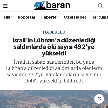
Fikir
Röportaj
Haberler
Özel Haber
Tercüm
Fikir
Fikir
Nöbetçi Eczaneler
Röportaj
Röportaj
Hava Durumu
HABERLER
İsrail'in Lübnan'a düzenlediği
Haberler
Haberler
Trafik Durumu
saldırılarda ölü sayısı 492'ye
yükseldi
Özel Haber
Özel Haber
Süper Lig Puan Durumu ve Fikstür
İsrail'in sabah saatlerinden bu yana
Tercüme
Tercüme
Tüm Manşetler
Lübnan'a düzenlediği saldırılarda ölenlerin
sayısının 492'ye, yaralananların sayısının
İktibas
İktibas
Son Dakika Haberleri
1645'e yükseldiği bildirildi
Büyük Doğu-İbda
Büyük Doğu-İbda
Haber Arşivi
Dergi
Dergi