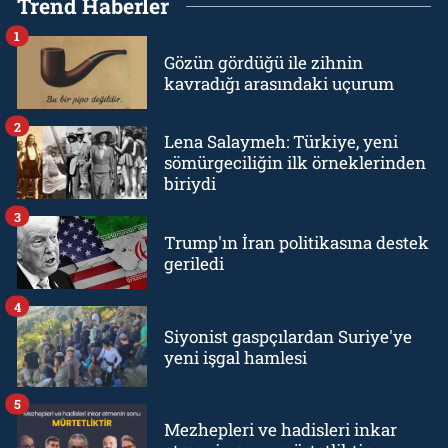
Trend Haberler
1
Gözün gördüğü ile zihnin
kavradığı arasındaki uçurum
2
Lena Salaymeh: Türkiye, yeni
sömürgeciliğin ilk örneklerinden
biriydi
3
Trump'ın İran politikasına destek
geriledi
4
Siyonist gaspçılardan Suriye'ye
yeni işgal hamlesi
5
Mezhepleri ve hadisleri inkar