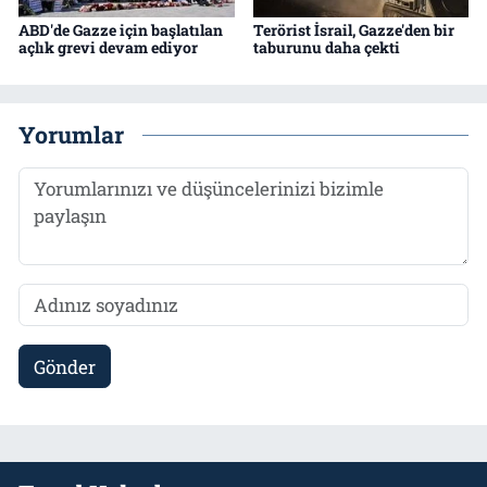
ABD'de Gazze için başlatılan
Terörist İsrail, Gazze'den bir
açlık grevi devam ediyor
taburunu daha çekti
Yorumlar
Gönder