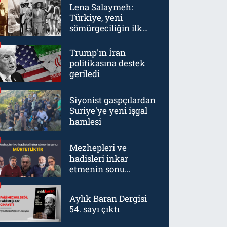
Lena Salaymeh:
Türkiye, yeni
sömürgeciliğin ilk
örneklerinden biriydi
Trump'ın İran
politikasına destek
geriledi
Siyonist gaspçılardan
Suriye'ye yeni işgal
hamlesi
Mezhepleri ve
hadisleri inkar
etmenin sonu
mürtetliktir
Aylık Baran Dergisi
54. sayı çıktı