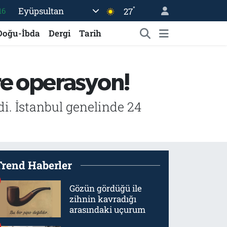
°
Eyüpsultan
27
16
06
Doğu-İbda
Dergi
Tarih
02
.2
ere operasyon!
32
48
di. İstanbul genelinde 24
Trend Haberler
Gözün gördüğü ile
zihnin kavradığı
arasındaki uçurum