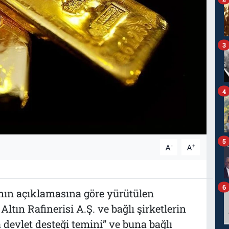
3
4
5
-
+
A
A
6
nın açıklamasına göre yürütülen
tın Rafinerisi A.Ş. ve bağlı şirketlerin
a devlet desteği temini” ve buna bağlı