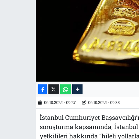
Tarih
İletişim
Künye
06.10.2025 - 09:27
06.10.2025 - 09:33
İstanbul Cumhuriyet Başsavcılığı’
soruşturma kapsamında, İstanbul Al
yetkilileri hakkında “hileli yollarl