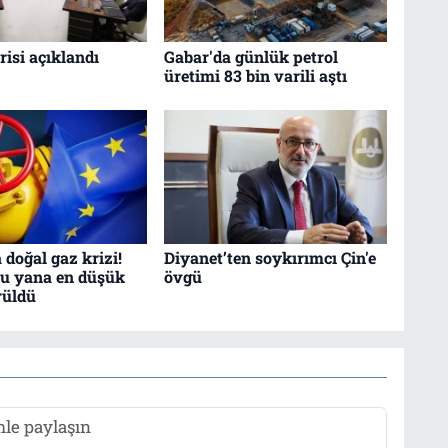
isi açıklandı
Gabar'da günlük petrol
üretimi 83 bin varili aştı
 doğal gaz krizi!
Diyanet’ten soykırımcı Çin'e
bu yana en düşük
övgü
rüldü