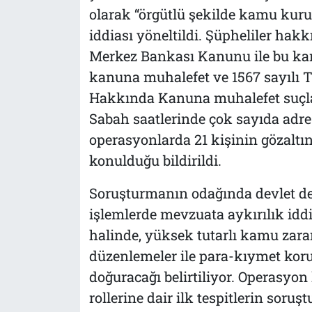
olarak “örgütlü şekilde kamu kuru
iddiası yöneltildi. Şüpheliler hak
Merkez Bankası Kanunu ile bu kanu
kanuna muhalefet ve 1567 sayılı 
Hakkında Kanuna muhalefet suçlama
Sabah saatlerinde çok sayıda adre
operasyonlarda 21 kişinin gözaltına
konulduğu bildirildi.
Soruşturmanın odağında devlet des
işlemlerde mevzuata aykırılık idd
halinde, yüksek tutarlı kamu zarar
düzenlemeler ile para-kıymet koru
doğuracağı belirtiliyor. Operasyo
rollerine dair ilk tespitlerin soru