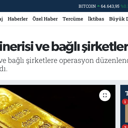
BITCOIN
64.643,95
%0.
DOLAR
47,6006
%0.
aj
Haberler
Özel Haber
Tercüme
İktibas
Büyük 
EURO
55,0250
%0.
STERLİN
64,2398
%0
finerisi ve bağlı şirketl
GRAM ALTIN
6513.94
%0.
BİST100
13.768
%
 ve bağlı şirketlere operasyon düzenlen
dı.
1
2