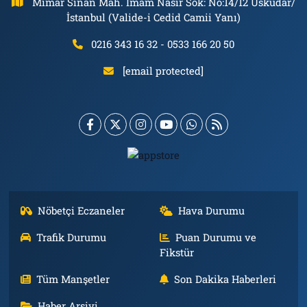
Mimar Sinan Mah. İmam Nasır Sok: No:14/12 Üsküdar/
İstanbul (Valide-i Cedid Camii Yanı)
0216 343 16 32 - 0533 166 20 50
[email protected]
Nöbetçi Eczaneler
Hava Durumu
Trafik Durumu
Puan Durumu ve
Fikstür
Tüm Manşetler
Son Dakika Haberleri
Haber Arşivi