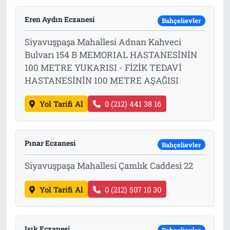
Tarih
İletişim
Eren Aydın Eczanesi
Bahçelievler
Siyavuşpaşa Mahallesi Adnan Kahveci
Künye
Bulvarı 154 B MEMORIAL HASTANESİNİN
100 METRE YUKARISI - FİZİK TEDAVİ
HASTANESİNİN 100 METRE AŞAĞISI
Yol Tarifi Al
0 (212) 441 38 16
Pınar Eczanesi
Bahçelievler
Siyavuşpaşa Mahallesi Çamlık Caddesi 22
Yol Tarifi Al
0 (212) 507 10 30
Işık Eczanesi