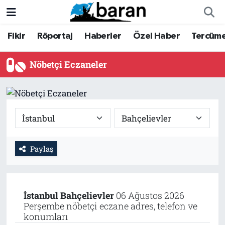
Fikir
Röportaj
Haberler
Özel Haber
Tercüm
Fikir
Fikir
Nöbetçi Eczaneler
Röportaj
Röportaj
Hava Durumu
Nöbetçi Eczaneler
Haberler
Haberler
Trafik Durumu
Özel Haber
Özel Haber
Süper Lig Puan Durumu ve Fikstür
Tercüme
Tercüme
Tüm Manşetler
Paylaş
İktibas
İktibas
Son Dakika Haberleri
Büyük Doğu-İbda
Büyük Doğu-İbda
Haber Arşivi
İstanbul
Bahçelievler
06 Ağustos 2026
Perşembe nöbetçi eczane adres, telefon ve
konumları
Dergi
Dergi