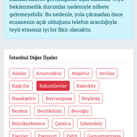
beklenmedik durumlar nedeniyle nöbete
gelemeyebilir. Bu nedenle, yola çıkmadan önce
eczanenin açık olduğunu telefon aracılığıyla
teyit etmeniz iyi bir fikir olacaktır.
İstanbul Diğer İlçeler
Adalar
Arnavutköy
Ataşehir
Avcilar
Bağcilar
Bahçelievler
Bakirköy
Başakşehir
Bayrampaşa
Beşiktaş
Beykoz
Beylikdüzü
Beyoğlu
Büyükçekmece
Çatalca
Çekmeköy
Esenler
Esenyurt
Fatih
Gaziosmanpaşa