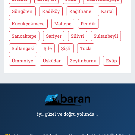
Güngören
Kadiköy
Kağithane
Kartal
Küçükçekmece
Maltepe
Pendik
Sancaktepe
Sariyer
Silivri
Sultanbeyli
Sultangazi
Şile
Şişli
Tuzla
Ümraniye
Üsküdar
Zeytinburnu
Eyüp
iyi, güzel ve doğru yolunda...