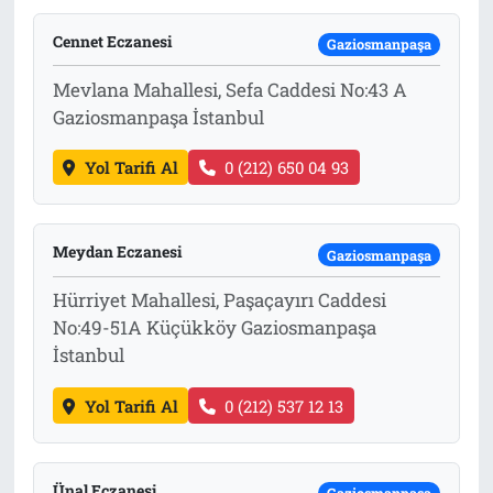
Tarih
İletişim
Cennet Eczanesi
Gaziosmanpaşa
Mevlana Mahallesi, Sefa Caddesi No:43 A
Künye
Gaziosmanpaşa İstanbul
Yol Tarifi Al
0 (212) 650 04 93
Meydan Eczanesi
Gaziosmanpaşa
Hürriyet Mahallesi, Paşaçayırı Caddesi
No:49-51A Küçükköy Gaziosmanpaşa
İstanbul
Yol Tarifi Al
0 (212) 537 12 13
Ünal Eczanesi