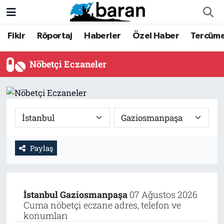
Fikir
Röportaj
Haberler
Özel Haber
Tercüm
Fikir
Fikir
Nöbetçi Eczaneler
Röportaj
Röportaj
Hava Durumu
Nöbetçi Eczaneler
Haberler
Haberler
Trafik Durumu
Özel Haber
Özel Haber
Süper Lig Puan Durumu ve Fikstür
Tercüme
Tercüme
Tüm Manşetler
Paylaş
İktibas
İktibas
Son Dakika Haberleri
Büyük Doğu-İbda
Büyük Doğu-İbda
Haber Arşivi
İstanbul
Gaziosmanpaşa
07 Ağustos 2026
Cuma nöbetçi eczane adres, telefon ve
konumları
Dergi
Dergi