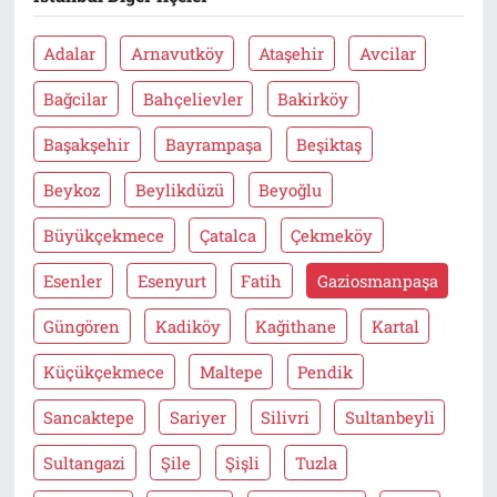
Adalar
Arnavutköy
Ataşehir
Avcilar
Bağcilar
Bahçelievler
Bakirköy
Başakşehir
Bayrampaşa
Beşiktaş
Beykoz
Beylikdüzü
Beyoğlu
Büyükçekmece
Çatalca
Çekmeköy
Esenler
Esenyurt
Fatih
Gaziosmanpaşa
Güngören
Kadiköy
Kağithane
Kartal
Küçükçekmece
Maltepe
Pendik
Sancaktepe
Sariyer
Silivri
Sultanbeyli
Sultangazi
Şile
Şişli
Tuzla