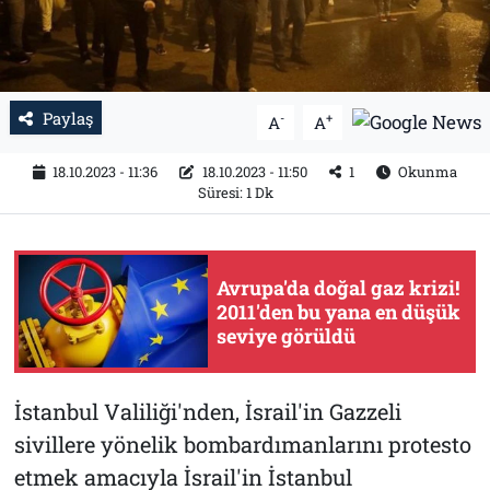
Paylaş
-
+
A
A
18.10.2023 - 11:36
18.10.2023 - 11:50
1
Okunma
Süresi: 1 Dk
Avrupa'da doğal gaz krizi!
2011'den bu yana en düşük
seviye görüldü
İstanbul Valiliği'nden, İsrail'in Gazzeli
sivillere yönelik bombardımanlarını protesto
etmek amacıyla İsrail'in İstanbul