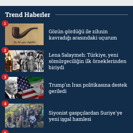
Trend Haberler
1
Gözün gördüğü ile zihnin
kavradığı arasındaki uçurum
2
Lena Salaymeh: Türkiye, yeni
sömürgeciliğin ilk örneklerinden
biriydi
3
Trump'ın İran politikasına destek
geriledi
4
Siyonist gaspçılardan Suriye'ye
yeni işgal hamlesi
5