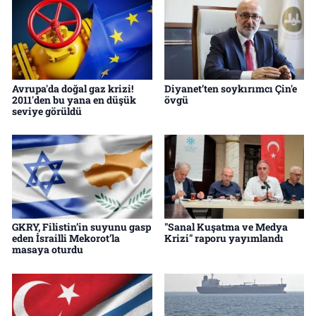
Avrupa'da doğal gaz krizi!
Diyanet’ten soykırımcı Çin'e
2011'den bu yana en düşük
övgü
seviye görüldü
GKRY, Filistin’in suyunu gasp
"Sanal Kuşatma ve Medya
eden İsrailli Mekorot’la
Krizi" raporu yayımlandı
masaya oturdu