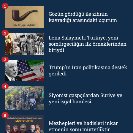
1
Gözün gördüğü ile zihnin
kavradığı arasındaki uçurum
2
Lena Salaymeh: Türkiye, yeni
sömürgeciliğin ilk örneklerinden
biriydi
3
Trump'ın İran politikasına destek
geriledi
4
Siyonist gaspçılardan Suriye'ye
yeni işgal hamlesi
5
Mezhepleri ve hadisleri inkar
etmenin sonu mürtetliktir