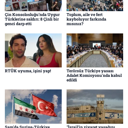
Çin Konsolosluğu’nda Uygur
Toplum, aile ve fert
Türklerine saldırı: 8 Çinli bir
kayboluyor farkında
genci darp etti
mısınız?
RTÜK uyuma, işini yap!
Terörsüz Türkiye yasası
Adalet Komisyonu'nda kabul
edildi
Şam'da Suriye-Türkiye
"İsrail'in ziyaret yasağını