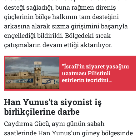
desteği sağladığı, buna rağmen direniş
güçlerinin bölge halkının tam desteğini
arkasına alarak sızma girişimini başarıyla
engellediği bildirildi. Bölgedeki sıcak
çatışmaların devam ettiği aktarılıyor.
"İsrail'in ziyaret yasağını
uzatması Filistinli
esirlerin tecridini
derinleştiriyor"
Han Yunus'ta siyonist iş
birlikçilerine darbe
Caydırma Gücü, aynı günün sabah
saatlerinde Han Yunus'un güney bölgesinde