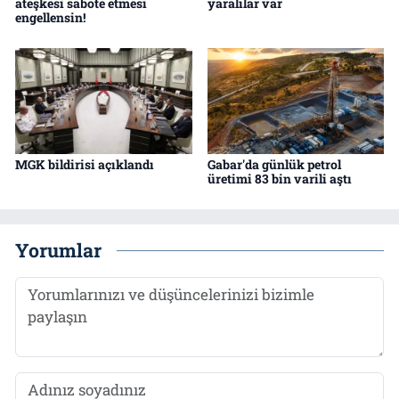
ateşkesi sabote etmesi
yaralılar var
engellensin!
MGK bildirisi açıklandı
Gabar'da günlük petrol
üretimi 83 bin varili aştı
Yorumlar