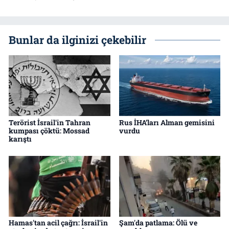
Bunlar da ilginizi çekebilir
Terörist İsrail'in Tahran
Rus İHA’ları Alman gemisini
kumpası çöktü: Mossad
vurdu
karıştı
Hamas'tan acil çağrı: İsrail'in
Şam'da patlama: Ölü ve