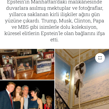
Epstein’in Manhattan’daki malikânesinde
duvarlara asılmış mektuplar ve fotoğraflar,
Tarih
İletişim
yıllarca saklanan kirli ilişkiler ağını gün
yüzüne çıkardı. Trump, Musk, Clinton, Papa
Künye
ve MBS gibi isimlerle dolu koleksiyon,
küresel elitlerin Epstein'le olan bağlarını ifşa
etti.