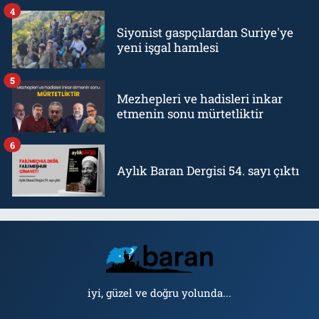
4
Siyonist gaspçılardan Suriye'ye
yeni işgal hamlesi
5
Mezhepleri ve hadisleri inkar
etmenin sonu mürtetliktir
6
Aylık Baran Dergisi 54. sayı çıktı
iyi, güzel ve doğru yolunda...