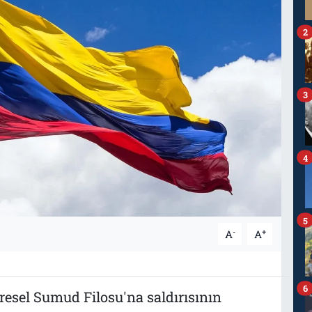
2
3
4
5
-
+
A
A
6
resel Sumud Filosu'na saldırısının