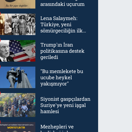
arasındaki uçurum
Lena Salaymeh:
Türkiye, yeni
sömürgeciliğin ilk
örneklerinden biriydi
Trump'ın İran
politikasına destek
geriledi
"Bu memlekete bu
ucube heykel
yakışmıyor"
Siyonist gaspçılardan
Suriye'ye yeni işgal
hamlesi
Mezhepleri ve