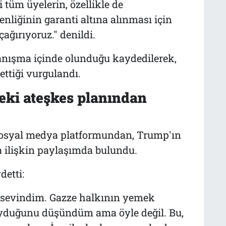
ki tüm üyelerin, özellikle de
nliğinin garanti altına alınması için
ğırıyoruz." denildi.
anışma içinde olunduğu kaydedilerek,
ettiği vurgulandı.
eki ateşkes planından
 sosyal medya platformundan, Trump'ın
a ilişkin paylaşımda bulundu.
etti:
an sevindim. Gazze halkının yemek
oyduğunu düşündüm ama öyle değil. Bu,