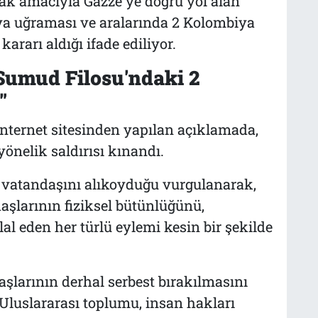
ak amacıyla Gazze'ye doğru yol alan
ya uğraması ve aralarında 2 Kolombiya
ararı aldığı ifade ediliyor.
 Sumud Filosu'ndaki 2
"
internet sitesinden yapılan açıklamada,
yönelik saldırısı kınandı.
a vatandaşını alıkoyduğu vurgulanarak,
aşlarının fiziksel bütünlüğünü,
al eden her türlü eylemi kesin bir şekilde
şlarının derhal serbest bırakılmasını
 "Uluslararası toplumu, insan hakları