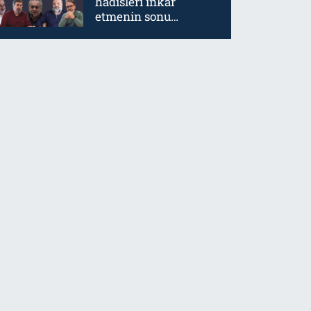
hadisleri inkar
etmenin sonu
mürtetliktir