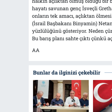
halkın açlıktan ölmüş olduğu bir ba
hayatı savunan genç İsveçli Gretha
onların tek amacı, açlıktan ölmesi
(İsrail Başbakanı Binyamin) Netan
yüzlülüğünü gösteriyor. Neden çü
Bu barış planı sahte çıktı çünkü aç
AA
Bunlar da ilginizi çekebilir