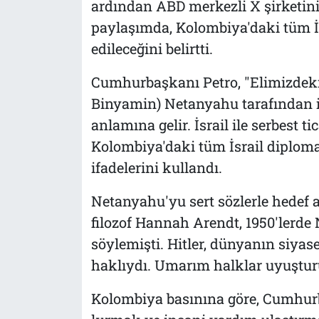
ardından ABD merkezli X şirketin
paylaşımda, Kolombiya'daki tüm İsr
edileceğini belirtti.
Cumhurbaşkanı Petro, "Elimizdeki 
Binyamin) Netanyahu tarafından iş
anlamına gelir. İsrail ile serbest t
Kolombiya'daki tüm İsrail diplomati
ifadelerini kullandı.
Netanyahu'yu sert sözlerle hedef a
filozof Hannah Arendt, 1950'lerde
söylemişti. Hitler, dünyanın siya
haklıydı. Umarım halklar uyuştur
Kolombiya basınına göre, Cumhurb