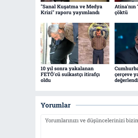
"Sanal Kuşatma ve Medya
Atina'nın 
Krizi" raporu yayımlandı
çöktü
10 yıl sonra yakalanan
Cumhurba
FETÖ'cü suikastçı itirafçı
çerçeve y
oldu
değerlend
Yorumlar