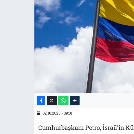
Tarih
İletişim
Künye
02.10.2025 - 09:31
Cumhurbaşkanı Petro, İsrail'in Kü