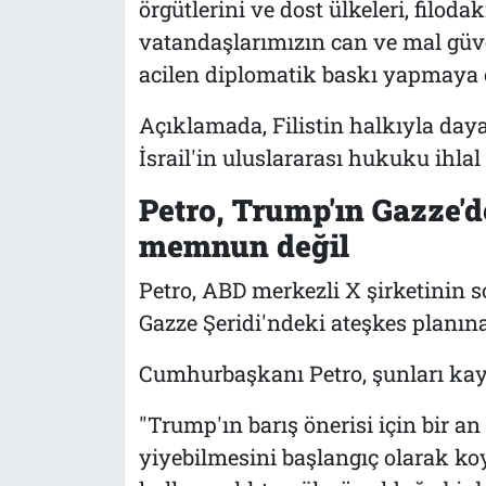
örgütlerini ve dost ülkeleri, filoda
vatandaşlarımızın can ve mal güve
acilen diplomatik baskı yapmaya ça
Açıklamada, Filistin halkıyla day
İsrail'in uluslararası hukuku ihlal 
Petro, Trump'ın Gazze'd
memnun değil
Petro, ABD merkezli X şirketinin
Gazze Şeridi'ndeki ateşkes planın
Cumhurbaşkanı Petro, şunları kayd
"Trump'ın barış önerisi için bir 
yiyebilmesini başlangıç olarak k