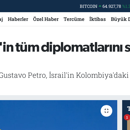
DOLAR
47,5894
%0.
EURO
55,0398
%-0.
aj
Haberler
Özel Haber
Tercüme
İktibas
Büyük 
STERLİN
64,1581
%0.
GRAM ALTIN
6508.83
%4.
'in tüm diplomatlarını s
BİST100
13.703
%
tavo Petro, İsrail'in Kolombiya'daki t
1