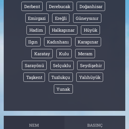
Derbent
Derebucak
Doğanhisar
Emirgazi
Ereğli
Güneysınır
Hadim
Halkapınar
Hüyük
Ilgın
Kadınhanı
Karapınar
Karatay
Kulu
Meram
Sarayönü
Selçuklu
Seydişehir
Taşkent
Tuzlukçu
Yalıhüyük
Yunak
NEM
BASINÇ