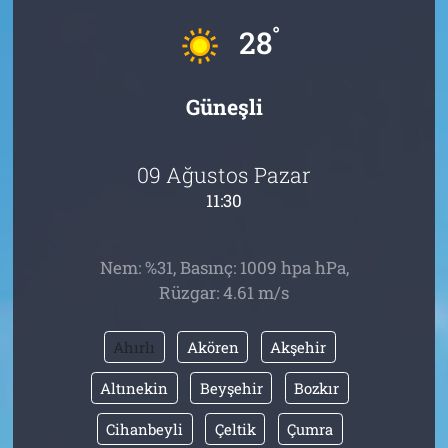
°
28
Tarih
İletişim
Künye
Güneşli
09 Ağustos Pazar
11:30
Nem: %31, Basınç: 1009 hpa hPa,
Rüzgar: 4.61 m/s
Ahırlı
Akören
Akşehir
Altınekin
Beyşehir
Bozkır
Cihanbeyli
Çeltik
Çumra