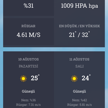
%31
1009 HPA
hpa
RÜZGAR
EN DÜŞÜK / EN YÜKSEK
°
°
4.61 M/S
21
/ 32
10 AĞUSTOS
11 AĞUSTOS
PAZARTESI
SALI
°
°
25
24
Güneşli
Güneşli
Nem: %36
Nem: %42
Rüzgar: 7.31 m/s
Rüzgar: 5.81 m/s