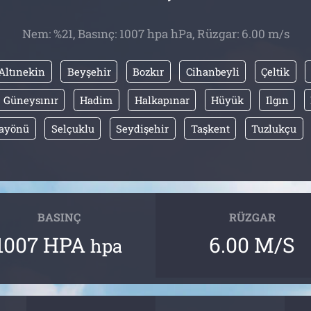
Nem: %21, Basınç: 1007 hpa hPa, Rüzgar: 6.00 m/s
Altınekin
Beyşehir
Bozkır
Cihanbeyli
Çeltik
Güneysınır
Hadim
Halkapınar
Hüyük
Ilgın
rayönü
Selçuklu
Seydişehir
Taşkent
Tuzlukçu
BASINÇ
RÜZGAR
1007 HPA
6.00 M/S
hpa