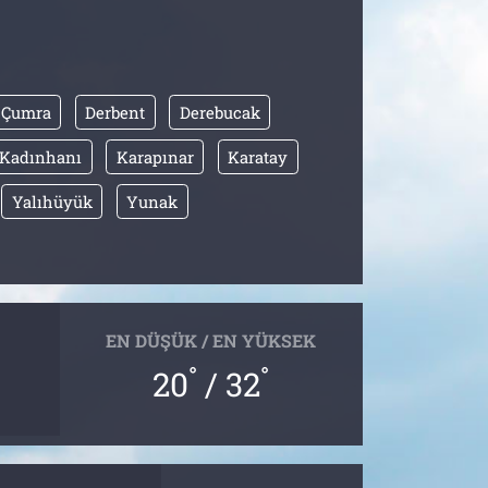
Çumra
Derbent
Derebucak
Kadınhanı
Karapınar
Karatay
Yalıhüyük
Yunak
EN DÜŞÜK / EN YÜKSEK
°
°
20
/ 32