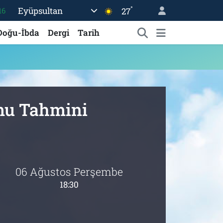
°
Eyüpsultan
27
16
06
Doğu-İbda
Dergi
Tarih
02
.2
32
48
umu Tahmini
06 Ağustos Perşembe
18:30