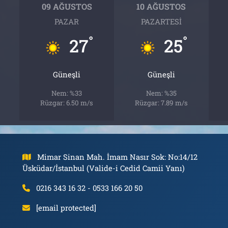
09 AĞUSTOS
10 AĞUSTOS
PAZAR
PAZARTESI
°
°
27
25
Güneşli
Güneşli
Nem: %33
Nem: %35
Rüzgar: 6.50 m/s
Rüzgar: 7.89 m/s
Mimar Sinan Mah. İmam Nasır Sok: No:14/12
Üsküdar/İstanbul (Valide-i Cedid Camii Yanı)
0216 343 16 32 - 0533 166 20 50
[email protected]