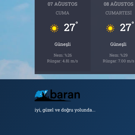
07 AĞUSTOS
08 AĞUSTOS
CUMA
CUMARTESI
°
°
27
27
Güneşli
Güneşli
Nem: %26
Nem: %29
Rüzgar: 4.81 m/s
Rüzgar: 7.00 m/s
iyi, güzel ve doğru yolunda...