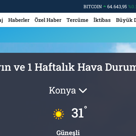
BITCOIN
64.643,95
%0.
DOLAR
47,6006
%0.
aj
Haberler
Özel Haber
Tercüme
İktibas
Büyük 
EURO
55,0250
%0.
STERLİN
64,2398
%0
GRAM ALTIN
6513.94
%0.
BİST100
13.768
%
ın ve 1 Haftalık Hava Dur
Konya
°
31
Güneşli