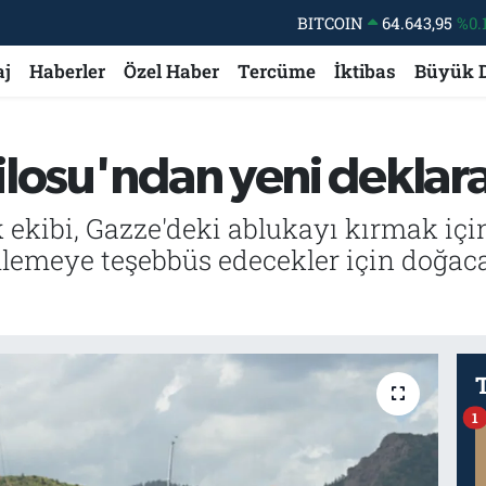
BITCOIN
64.643,95
%0.
DOLAR
47,6704
aj
Haberler
Özel Haber
Tercüme
İktibas
Büyük 
EURO
55,0406
%-0.
STERLİN
64,2143
ilosu'ndan yeni deklar
GRAM ALTIN
6500.87
%0.
BİST100
13.799
%
ekibi, Gazze'deki ablukayı kırmak içi
ellemeye teşebbüs edecekler için doğac
1