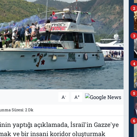
2
3
4
5
-
+
A
A
nma Süresi: 2 Dk
6
in yaptığı açıklamada, İsrail'in Gazze'ye
mak ve bir insani koridor oluşturmak