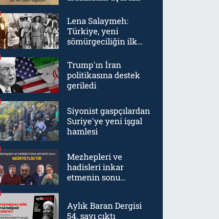
Lena Salaymeh:
Türkiye, yeni
sömürgeciliğin ilk
örneklerinden biriydi
Trump'ın İran
politikasına destek
geriledi
Siyonist gaspçılardan
Suriye'ye yeni işgal
hamlesi
Mezhepleri ve
hadisleri inkar
etmenin sonu
mürtetliktir
Aylık Baran Dergisi
54. sayı çıktı