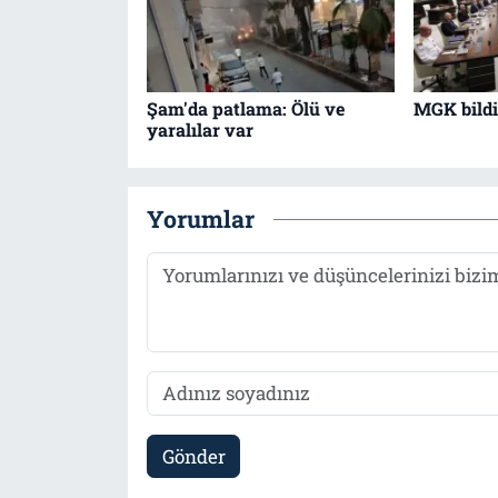
Şam'da patlama: Ölü ve
MGK bildir
yaralılar var
Yorumlar
Gönder