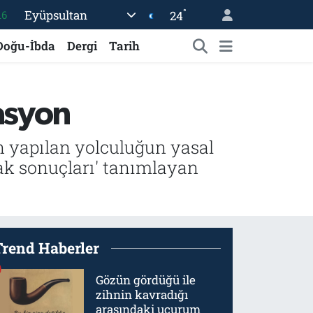
°
Eyüpsultan
24
16
%0
Doğu-İbda
Dergi
Tarih
08
%0
asyon
12
70
n yapılan yolculuğun yasal
ak sonuçları' tanımlayan
Trend Haberler
Gözün gördüğü ile
zihnin kavradığı
arasındaki uçurum