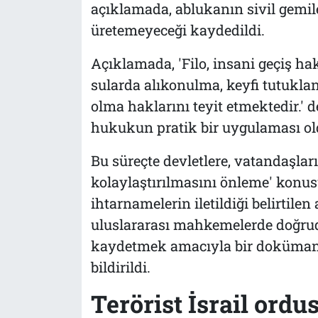
açıklamada, ablukanın sivil gemil
üretemeyeceği kaydedildi.
Açıklamada, 'Filo, insani geçiş hak
sularda alıkonulma, keyfi tutukl
olma haklarını teyit etmektedir.' d
hukukun pratik bir uygulaması old
Bu süreçte devletlere, vatandaşla
kolaylaştırılmasını önleme' konu
ihtarnamelerin iletildiği belirtile
uluslararası mahkemelerde doğrud
kaydetmek amacıyla bir doküman
bildirildi.
Terörist İsrail ord