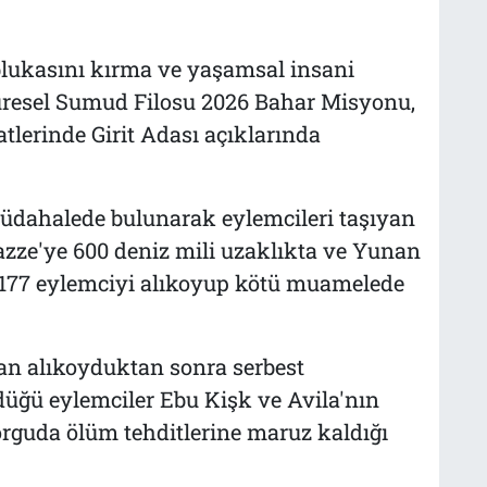
ablukasını kırma ve yaşamsal insani
resel Sumud Filosu 2026 Bahar Misyonu,
tlerinde Girit Adası açıklarında
müdahalede bulunarak eylemcileri taşıyan
Gazze'ye 600 deniz mili uzaklıkta ve Yunan
a 177 eylemciyi alıkoyup kötü muamelede
dan alıkoyduktan sonra serbest
düğü eylemciler Ebu Kişk ve Avila'nın
orguda ölüm tehditlerine maruz kaldığı