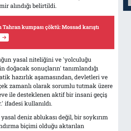
r alındığı belirtildi.
'in Tahran kumpası çöktü: Mossad karıştı
ğun yasal niteliğini ve 'yolculuğu
in doğacak sonuçların' tanımlandığı
tik hazırlık aşamasından, devletleri ve
rçek zamanlı olarak sorumlu tutmak üzere
ve ile desteklenen aktif bir insani geçiş
' ifadesi kullanıldı.
sal deniz ablukası değil, bir soykırım
ndırma biçimi olduğu aktarılan