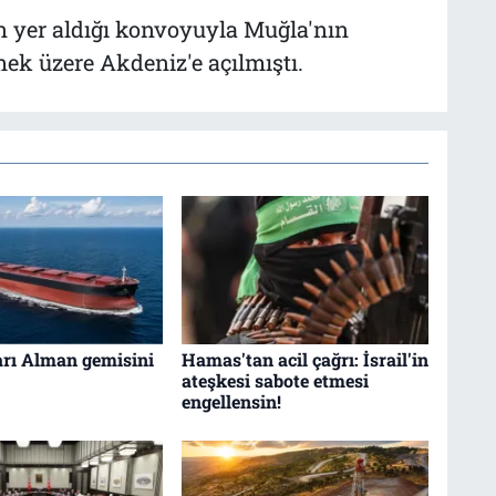
n yer aldığı konvoyuyla Muğla'nın
ek üzere Akdeniz'e açılmıştı.
arı Alman gemisini
Hamas'tan acil çağrı: İsrail'in
ateşkesi sabote etmesi
engellensin!