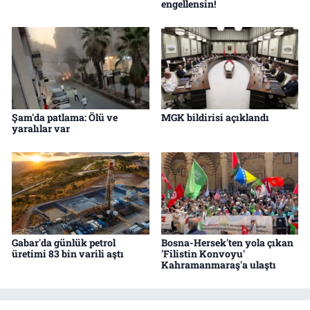
engellensin!
Şam'da patlama: Ölü ve
MGK bildirisi açıklandı
yaralılar var
Gabar'da günlük petrol
Bosna-Hersek'ten yola çıkan
üretimi 83 bin varili aştı
'Filistin Konvoyu'
Kahramanmaraş'a ulaştı