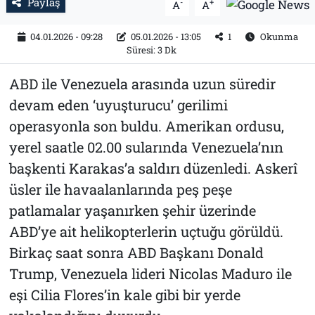
Paylaş
-
+
A
A
04.01.2026 - 09:28
05.01.2026 - 13:05
1
Okunma
Süresi: 3 Dk
ABD ile Venezuela arasında uzun süredir
devam eden ‘uyuşturucu’ gerilimi
operasyonla son buldu. Amerikan ordusu,
yerel saatle 02.00 sularında Venezuela’nın
başkenti Karakas’a saldırı düzenledi. Askerî
üsler ile havaalanlarında peş peşe
patlamalar yaşanırken şehir üzerinde
ABD’ye ait helikopterlerin uçtuğu görüldü.
Birkaç saat sonra ABD Başkanı Donald
Trump, Venezuela lideri Nicolas Maduro ile
eşi Cilia Flores’in kale gibi bir yerde