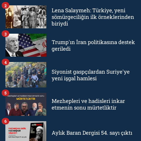
2
Lena Salaymeh: Türkiye, yeni
sömürgeciliğin ilk örneklerinden
biriydi
3
Trump'ın İran politikasına destek
geriledi
4
Siyonist gaspçılardan Suriye'ye
yeni işgal hamlesi
5
Mezhepleri ve hadisleri inkar
etmenin sonu mürtetliktir
6
Aylık Baran Dergisi 54. sayı çıktı