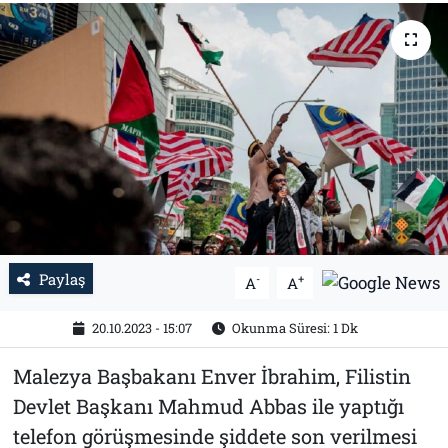
Tarih
İletişim
Künye
Paylaş
-
+
A
A
20.10.2023 - 15:07
Okunma Süresi: 1 Dk
Malezya Başbakanı Enver İbrahim, Filistin
Devlet Başkanı Mahmud Abbas ile yaptığı
telefon görüşmesinde şiddete son verilmesi