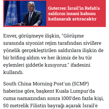
Guterres: İsrail’in Refah’a
saldırısı insani kabusu
katlanarak artıracaktır
Enver, görüşmeye ilişkin, "Görüşme
sırasında siyonist rejim tarafından sivillere
yönelik gerçekleştirilen saldırılara ilişkin de
bir brifing aldım ve her ikimiz de bu tür
eylemleri şiddetle kınıyoruz." ifadesini
kullandı.
South China Morning Post'un (SCMP)
haberine göre, başkent Kuala Lumpur'da
cuma namazından sonra 1000'den fazla kişi,
50 metrelik Filistin bayrağı açarak İsrail'e