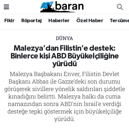
Fikir
Röportaj
Haberler
Özel Haber
Tercüm
Fikir
Fikir
Nöbetçi Eczaneler
Röportaj
Röportaj
Hava Durumu
DÜNYA
Malezya'dan Filistin'e destek:
Haberler
Haberler
Trafik Durumu
Binlerce kişi ABD Büyükelçiliğine
yürüdü
Özel Haber
Özel Haber
Süper Lig Puan Durumu ve Fikstür
Malezya Başbakanı Enver, Filistin Devlet
Tercüme
Tercüme
Tüm Manşetler
Başkanı Abbas ile Gazze'deki son durumu
görüşerek sivillere yönelik saldırıları şiddetle
İktibas
İktibas
Son Dakika Haberleri
kınadığını belirtti. Malezya halkı da cuma
namazından sonra ABD'nin İsrail'e verdiği
Büyük Doğu-İbda
Büyük Doğu-İbda
Haber Arşivi
desteğe tepki göstermek için büyükelçiliğe
yürüdü.
Dergi
Dergi