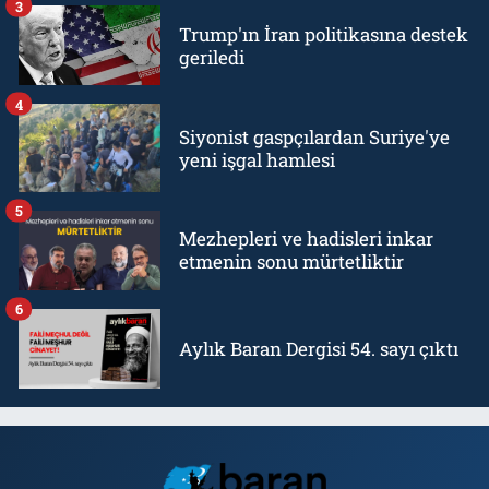
3
Trump'ın İran politikasına destek
geriledi
4
Siyonist gaspçılardan Suriye'ye
yeni işgal hamlesi
5
Mezhepleri ve hadisleri inkar
etmenin sonu mürtetliktir
6
Aylık Baran Dergisi 54. sayı çıktı