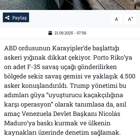
Paylaş
-
+
A
A
21.09.2025 - 07:56
ABD ordusunun Karayipler’de başlattığı
askeri yığınak dikkat çekiyor. Porto Riko’ya
on adet F-35 savaş uçağı gönderilirken
bölgede sekiz savaş gemisi ve yaklaşık 4.500
asker konuşlandırıldı. Trump yönetimi bu
adımları güya “uyuşturucu kaçakçılığına
karşı operasyon” olarak tanımlasa da, asıl
amaç Venezuela Devlet Başkanı Nicolás
Maduro’ya baskı kurmak ve ülkenin
kaynakları üzerinde denetim sağlamak.