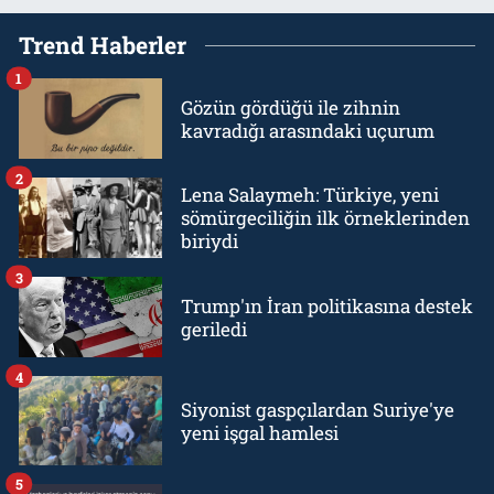
Trend Haberler
1
Gözün gördüğü ile zihnin
kavradığı arasındaki uçurum
2
Lena Salaymeh: Türkiye, yeni
sömürgeciliğin ilk örneklerinden
biriydi
3
Trump'ın İran politikasına destek
geriledi
4
Siyonist gaspçılardan Suriye'ye
yeni işgal hamlesi
5