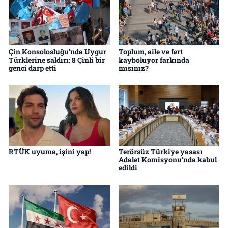
Çin Konsolosluğu’nda Uygur
Toplum, aile ve fert
Türklerine saldırı: 8 Çinli bir
kayboluyor farkında
genci darp etti
mısınız?
RTÜK uyuma, işini yap!
Terörsüz Türkiye yasası
Adalet Komisyonu'nda kabul
edildi