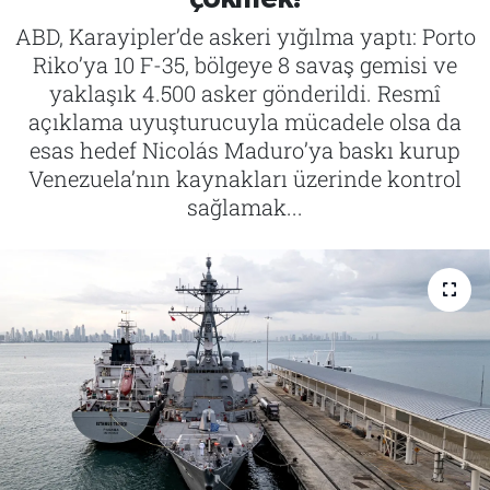
ABD, Karayipler’de askeri yığılma yaptı: Porto
Tarih
İletişim
Riko’ya 10 F-35, bölgeye 8 savaş gemisi ve
yaklaşık 4.500 asker gönderildi. Resmî
Künye
açıklama uyuşturucuyla mücadele olsa da
esas hedef Nicolás Maduro’ya baskı kurup
Venezuela’nın kaynakları üzerinde kontrol
sağlamak...