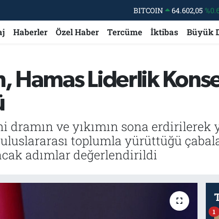
BITCOIN
64.602,05
%0.
DOLAR
47,6006
%0.
aj
Haberler
Özel Haber
Tercüme
İktibas
Büyük 
EURO
55,0250
%0.
STERLİN
64,2398
%0
n, Hamas Liderlik Kons
GRAM ALTIN
6513.94
%0.
ü
BİST100
13.768
%
i dramın ve yıkımın sona erdirilerek 
uluslararası toplumla yürüttüğü çabalar
acak adımlar değerlendirildi
1