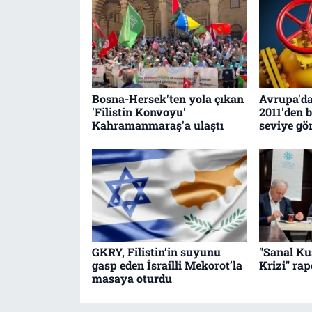
Bosna-Hersek'ten yola çıkan
Avrupa'da
'Filistin Konvoyu'
2011'den 
Kahramanmaraş'a ulaştı
seviye gö
GKRY, Filistin’in suyunu
"Sanal K
gasp eden İsrailli Mekorot’la
Krizi" ra
masaya oturdu