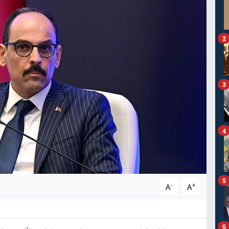
2
3
4
5
-
+
A
A
6