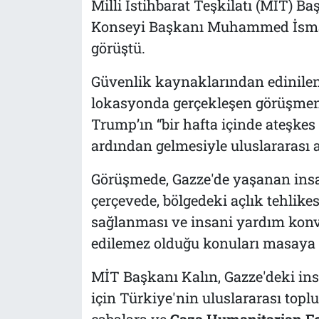
Milli İstihbarat Teşkilatı (MİT) B
Konseyi Başkanı Muhammed İsmail
görüştü.
Güvenlik kaynaklarından edinilen b
lokasyonda gerçekleşen görüşme
Trump’ın “bir hafta içinde ateşke
ardından gelmesiyle uluslararası a
Görüşmede, Gazze'de yaşanan insani
çerçevede, bölgedeki açlık tehlikes
sağlanması ve insani yardım konvo
edilemez olduğu konuları masaya y
MİT Başkanı Kalın, Gazze'deki ins
için Türkiye'nin uluslararası top
çabalara ve
Gaza Humanitarian F