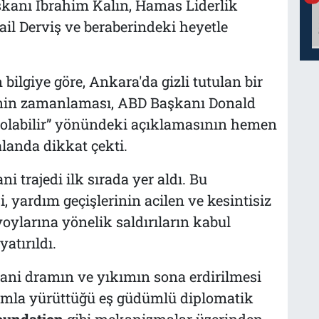
aşkanı İbrahim Kalın, Hamas Liderlik
 Derviş ve beraberindeki heyetle
ilgiye göre, Ankara'da gizli tutulan bir
nin zamanlaması, ABD Başkanı Donald
s olabilir” yönündeki açıklamasının hemen
landa dikkat çekti.
 trajedi ilk sırada yer aldı. Bu
i, yardım geçişlerinin acilen ve kesintisiz
ylarına yönelik saldırıların kabul
atırıldı.
ani dramın ve yıkımın sona erdirilmesi
lumla yürüttüğü eş güdümlü diplomatik
oundation
gibi mekanizmalar üzerinden