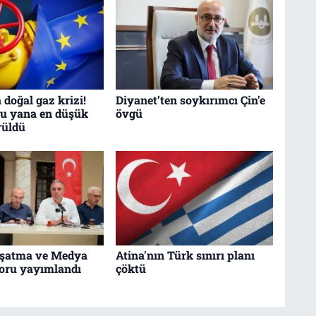
 doğal gaz krizi!
Diyanet’ten soykırımcı Çin'e
bu yana en düşük
övgü
rüldü
uşatma ve Medya
Atina'nın Türk sınırı planı
poru yayımlandı
çöktü