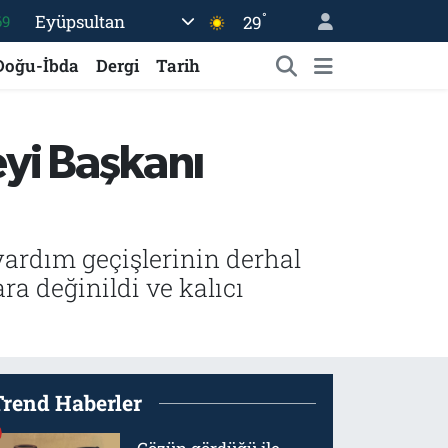
°
Eyüpsultan
29
69
06
Doğu-İbda
Dergi
Tarih
02
.2
eyi Başkanı
32
48
yardım geçişlerinin derhal
a değinildi ve kalıcı
Trend Haberler