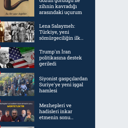
Gözün gördüğü ile
zihnin kavradığı
arasındaki uçurum
Lena Salaymeh:
Türkiye, yeni
sömürgeciliğin ilk
örneklerinden biriydi
Trump'ın İran
politikasına destek
geriledi
Siyonist gaspçılardan
Suriye'ye yeni işgal
hamlesi
Mezhepleri ve
hadisleri inkar
etmenin sonu
mürtetliktir