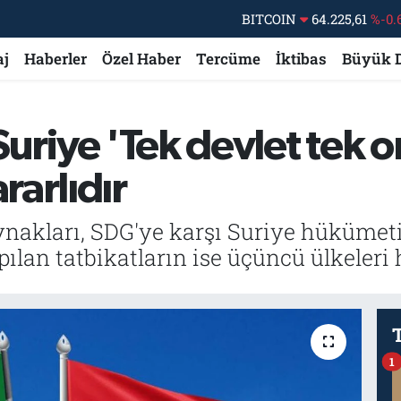
DOLAR
47,7143
%0.
aj
Haberler
Özel Haber
Tercüme
İktibas
Büyük 
EURO
55,0317
%-0.
STERLİN
64,2463
%0.
GRAM ALTIN
6510.40
%0.
uriye 'Tek devlet tek or
BİST100
13.799
%
arlıdır
nakları, SDG'ye karşı Suriye hükümeti
yapılan tatbikatların ise üçüncü ülkeleri
1