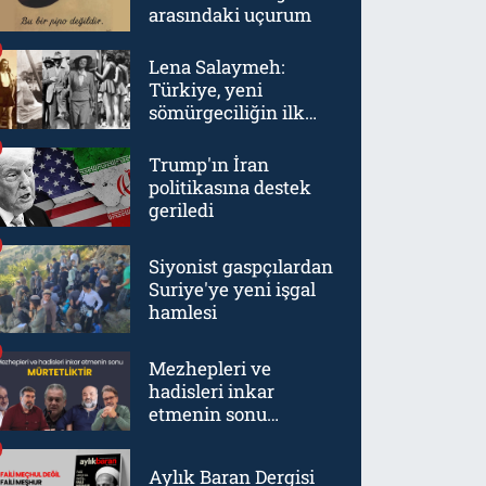
arasındaki uçurum
Lena Salaymeh:
Türkiye, yeni
sömürgeciliğin ilk
örneklerinden biriydi
Trump'ın İran
politikasına destek
geriledi
Siyonist gaspçılardan
Suriye'ye yeni işgal
hamlesi
Mezhepleri ve
hadisleri inkar
etmenin sonu
mürtetliktir
Aylık Baran Dergisi