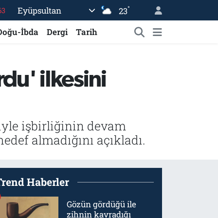
°
Eyüpsultan
23
16
Doğu-İbda
Dergi
Tarih
02
07
45
du' ilkesini
70
yle işbirliğinin devam
 hedef almadığını açıkladı.
Trend Haberler
Gözün gördüğü ile
zihnin kavradığı