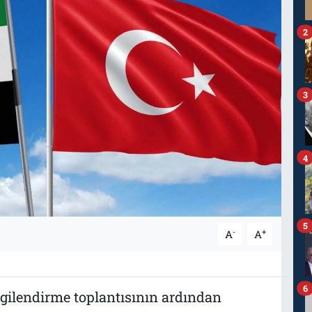
2
3
4
5
-
+
A
A
6
lgilendirme toplantısının ardından