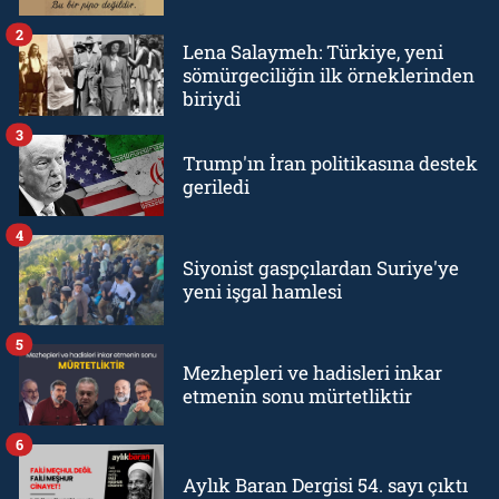
2
Lena Salaymeh: Türkiye, yeni
sömürgeciliğin ilk örneklerinden
biriydi
3
Trump'ın İran politikasına destek
geriledi
4
Siyonist gaspçılardan Suriye'ye
yeni işgal hamlesi
5
Mezhepleri ve hadisleri inkar
etmenin sonu mürtetliktir
6
Aylık Baran Dergisi 54. sayı çıktı