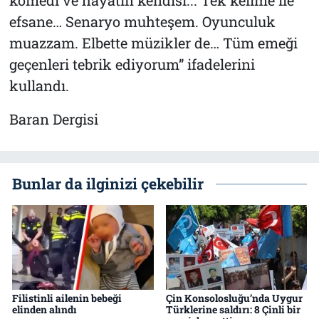
komedi ve hayatın kendisi... Tek kelime ile
efsane… Senaryo muhteşem. Oyunculuk
muazzam. Elbette müzikler de… Tüm emeği
geçenleri tebrik ediyorum” ifadelerini
kullandı.
Baran Dergisi
Bunlar da ilginizi çekebilir
Filistinli ailenin bebeği
Çin Konsolosluğu’nda Uygur
elinden alındı
Türklerine saldırı: 8 Çinli bir