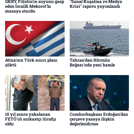
GKRY, Filistin’in suyunu gasp
"Sanal Kuşatma ve Medya
eden İsrailli Mekorot’la
Krizi" raporu yayımlandı
masaya oturdu
Atina'nın Türk sınırı planı
Tahran'dan Hürmüz
çöktü
Boğazı'nda yeni hamle
10 yıl sonra yakalanan
Cumhurbaşkanı Erdoğan'dan
FETÖ'cü suikastçı itirafçı
çerçeve yasaya ilişkin
oldu
değerlendirme