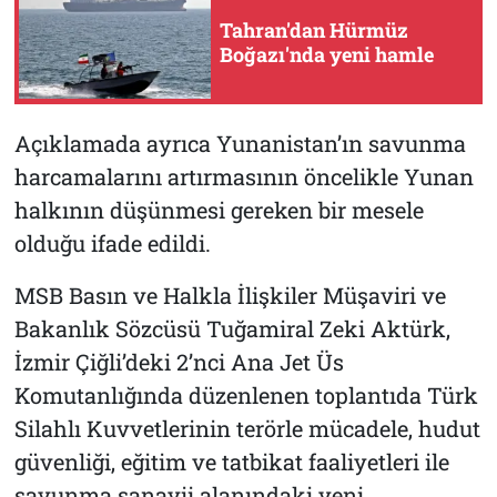
Tahran'dan Hürmüz
Boğazı'nda yeni hamle
Açıklamada ayrıca Yunanistan’ın savunma
harcamalarını artırmasının öncelikle Yunan
halkının düşünmesi gereken bir mesele
olduğu ifade edildi.
MSB Basın ve Halkla İlişkiler Müşaviri ve
Bakanlık Sözcüsü Tuğamiral Zeki Aktürk,
İzmir Çiğli’deki 2’nci Ana Jet Üs
Komutanlığında düzenlenen toplantıda Türk
Silahlı Kuvvetlerinin terörle mücadele, hudut
güvenliği, eğitim ve tatbikat faaliyetleri ile
savunma sanayii alanındaki yeni