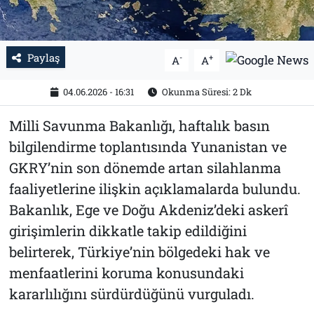
Paylaş
-
+
A
A
04.06.2026 - 16:31
Okunma Süresi: 2 Dk
Milli Savunma Bakanlığı, haftalık basın
bilgilendirme toplantısında Yunanistan ve
GKRY’nin son dönemde artan silahlanma
faaliyetlerine ilişkin açıklamalarda bulundu.
Bakanlık, Ege ve Doğu Akdeniz’deki askerî
girişimlerin dikkatle takip edildiğini
belirterek, Türkiye’nin bölgedeki hak ve
menfaatlerini koruma konusundaki
kararlılığını sürdürdüğünü vurguladı.