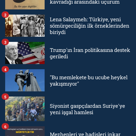
kavradığı arasındaki uçurum
2
Lena Salaymeh: Türkiye, yeni
sömürgeciliğin ilk örneklerinden
biriydi
3
Trump'ın İran politikasına destek
geriledi
4
"Bu memlekete bu ucube heykel
yakışmıyor"
5
Siyonist gaspçılardan Suriye'ye
yeni işgal hamlesi
6
Mezhepleri ve hadisleri inkar