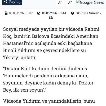
Paylaş
-
+
A
A
06.06.2026 - 11:07
06.06.2026 - 11:44
Okunma Süresi: 2
Dk
Sosyal medyada yayılan bir videoda Rahmi
Koç, İzmir’in Balcova ilçesindeki Amerikan
Hastanesi’nin açılışında eski başbakana
Binali Yıldırım ve çevresindekilere şu
‘fıkra’yı anlattı:
“Doktor Kürt kadının derdini dinlemiş.
‘Hanımefendi perdenin arkasına gidin,
soyunun’ deyince kadın demiş ki ‘Doktor
Bey, ilk sen soyun’.”
Videoda Yıldırım ve yanındakilerin, bunu