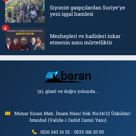
Siyonist gaspçılardan Suriye'ye
yeni işgal hamlesi
6
Mezhepleri ve hadisleri inkar
etmenin sonu mürtetliktir
iyi, güzel ve doğru yolunda...
Mimar Sinan Mah. İmam Nasır Sok: No:14/12 Üsküdar/
İstanbul (Valide-i Cedid Camii Yanı)
0216 343 16 32 - 0533 166 20 50