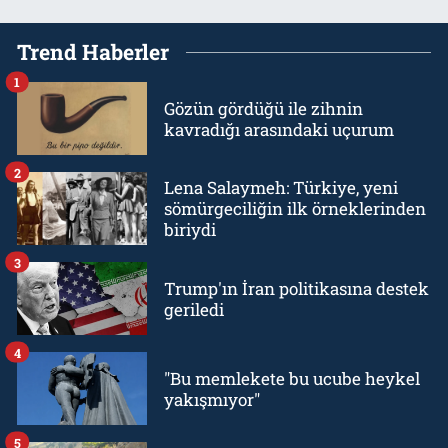
Trend Haberler
1
Gözün gördüğü ile zihnin
kavradığı arasındaki uçurum
2
Lena Salaymeh: Türkiye, yeni
sömürgeciliğin ilk örneklerinden
biriydi
3
Trump'ın İran politikasına destek
geriledi
4
"Bu memlekete bu ucube heykel
yakışmıyor"
5