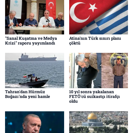
"Sanal Kuşatma ve Medya
Atina'nın Türk sınırı planı
Krizi" raporu yayımlandı
çöktü
Tahran'dan Hürmüz
10 yıl sonra yakalanan
Boğazı'nda yeni hamle
FETÖ'cü suikastçı itirafçı
oldu