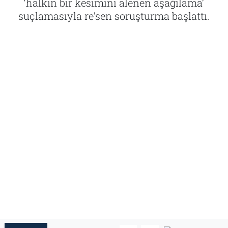
‘halkın bir kesimini alenen aşağılama’
suçlamasıyla re’sen soruşturma başlattı.
Tarih
İletişim
Künye