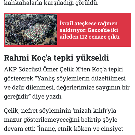
kahkahalarla karşıladığı görüldü.
İsrail ateşkese rağmen
saldırıyor: Gazze'de iki
aileden 112 cenaze çıktı
Rahmi Koç’a tepki yükseldi
AKP Sözcüsü Ömer Çelik X’ten Koç’a tepki
göstererek “Yanlış söylemlerin düzeltilmesi
ve özür dilenmesi, değerlerimize saygının bir
gereğidir” diye yazdı.
Çelik, nefret söyleminin ‘mizah kılıfı’yla
mazur gösterilemeyeceğini belirtip şöyle
devam etti: “İnanç, etnik köken ve cinsiyet