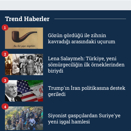
Trend Haberler
1
Gözün gördüğü ile zihnin
kavradığı arasındaki uçurum
2
Lena Salaymeh: Türkiye, yeni
sömürgeciliğin ilk örneklerinden
biriydi
3
Trump'ın İran politikasına destek
geriledi
4
Siyonist gaspçılardan Suriye'ye
yeni işgal hamlesi