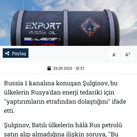
Tarih
İletişim
Künye
Paylaş
-
+
A
A
29.05.2023 - 15:37
Russia 1 kanalına konuşan Şulginov, bu
ülkelerin Rusya'dan enerji tedariki için
"yaptırımların etrafından dolaştığını" ifade
etti.
Şulginov, Batılı ülkelerin hâlâ Rus petrolü
satın alıp almadığına ilişkin soruya, "Bu