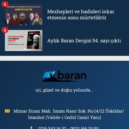
5
Mezhepleri ve hadisleri inkar
etmenin sonu mürtetliktir
6
Aylık Baran Dergisi 54. sayı çıktı
iyi, güzel ve doğru yolunda...
Mimar Sinan Mah. İmam Nasır Sok: No:14/12 Üsküdar/
İstanbul (Valide-i Cedid Camii Yanı)
0216 343 16 32 - 0533 166 20 50