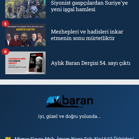
Siyonist gaspçılardan Suriye'ye
yeni işgal hamlesi
5
Mezhepleri ve hadisleri inkar
etmenin sonu mürtetliktir
6
Aylık Baran Dergisi 54. sayı çıktı
iyi, güzel ve doğru yolunda...
Mimar Sinan Mah. İmam Nasır Sok: No:14/12 Üsküdar/