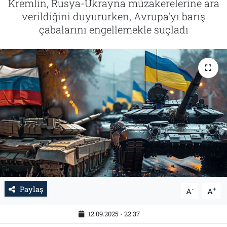
Kremlin, Rusya-Ukrayna müzakerelerine ara
verildiğini duyururken, Avrupa'yı barış
Tarih
İletişim
çabalarını engellemekle suçladı
Künye
Paylaş
-
+
A
A
12.09.2025 - 22:37