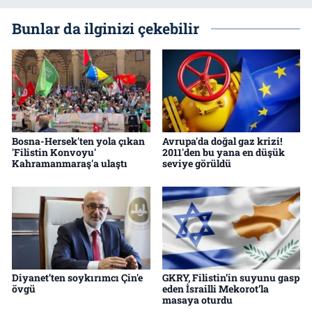
Bunlar da ilginizi çekebilir
Bosna-Hersek'ten yola çıkan
Avrupa'da doğal gaz krizi!
'Filistin Konvoyu'
2011'den bu yana en düşük
Kahramanmaraş'a ulaştı
seviye görüldü
Diyanet’ten soykırımcı Çin'e
GKRY, Filistin’in suyunu gasp
övgü
eden İsrailli Mekorot’la
masaya oturdu