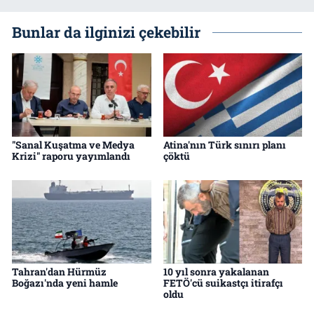
Bunlar da ilginizi çekebilir
"Sanal Kuşatma ve Medya
Atina'nın Türk sınırı planı
Krizi" raporu yayımlandı
çöktü
Tahran'dan Hürmüz
10 yıl sonra yakalanan
Boğazı'nda yeni hamle
FETÖ'cü suikastçı itirafçı
oldu