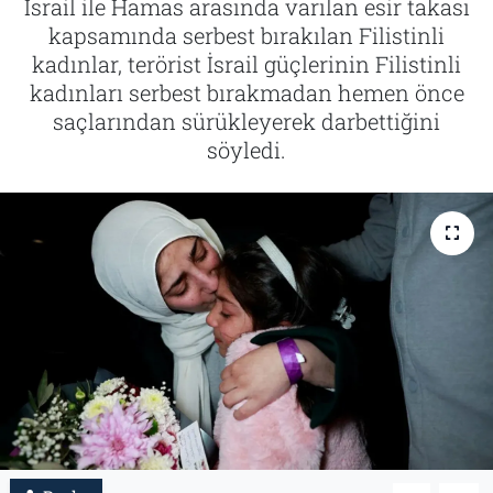
İsrail ile Hamas arasında varılan esir takası
kapsamında serbest bırakılan Filistinli
Tarih
İletişim
kadınlar, terörist İsrail güçlerinin Filistinli
kadınları serbest bırakmadan hemen önce
Künye
saçlarından sürükleyerek darbettiğini
söyledi.