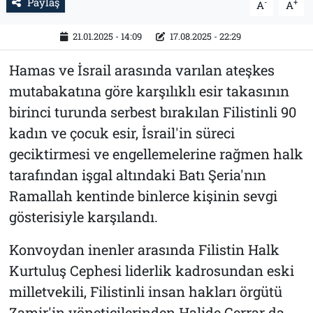
Paylaş
-
+
A
A
21.01.2025 - 14:09
17.08.2025 - 22:29
Hamas ve İsrail arasında varılan ateşkes
mutabakatına göre karşılıklı esir takasının
birinci turunda serbest bırakılan Filistinli 90
kadın ve çocuk esir, İsrail'in süreci
geciktirmesi ve engellemelerine rağmen halk
tarafından işgal altındaki Batı Şeria'nın
Ramallah kentinde binlerce kişinin sevgi
gösterisiyle karşılandı.
Konvoydan inenler arasında Filistin Halk
Kurtuluş Cephesi liderlik kadrosundan eski
milletvekili, Filistinli insan hakları örgütü
Zamir'in yöneticilerinden Halide Cerrar da