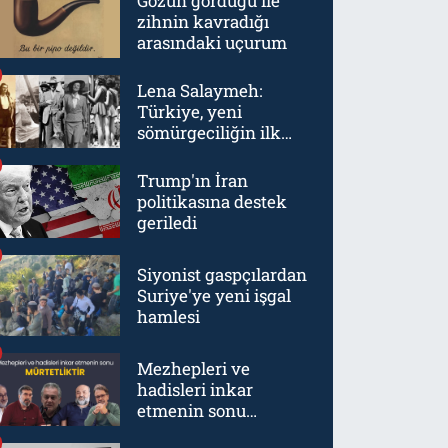
Gözün gördüğü ile
zihnin kavradığı
arasındaki uçurum
Lena Salaymeh:
Türkiye, yeni
sömürgeciliğin ilk
örneklerinden biriydi
Trump'ın İran
politikasına destek
geriledi
Siyonist gaspçılardan
Suriye'ye yeni işgal
hamlesi
Mezhepleri ve
hadisleri inkar
etmenin sonu
mürtetliktir