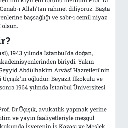
enab-ı Allah'tan rahmet diliyoruz. Başta
enlerine başsağlığı ve sabr-ı cemil niyaz
 olsun.
r?
sî), 1943 yılında İstanbul'da doğan,
kademisyenlerinden biriydi. Yakın
 Seyyid Abdülhakîm Arvâsî Hazretleri'nin
çışık'ın oğludur. Beyazıt İlkokulu ve
onra 1964 yılında İstanbul Üniversitesi
of. Dr.Üçışık, avukatlık yapmak yerine
itim ve yayın faaliyetleriyle meşgul
ukukunda İşverenin İş Kazası ve Meslek