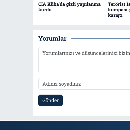
CIA Küba'da gizli yapılanma
Terörist İ
kurdu
kumpası 
karıştı
Yorumlar
Gönder