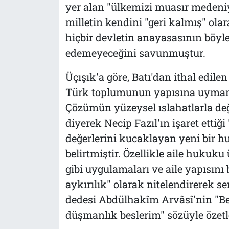
yer alan "ülkemizi muasır medeniye
milletin kendini "geri kalmış" ola
hiçbir devletin anayasasının böyle
edemeyeceğini savunmuştur.
Üçışık'a göre, Batı'dan ithal edil
Türk toplumunun yapısına uymamı
Çözümün yüzeysel ıslahatlarla değ
diyerek Necip Fazıl'ın işaret ettiği
değerlerini kucaklayan yeni bir
belirtmiştir. Özellikle aile hukuku
gibi uygulamaları ve aile yapısın
aykırılık" olarak nitelendirerek se
dedesi Abdülhakîm Arvâsî'nin "Be
düşmanlık beslerim" sözüyle özetl