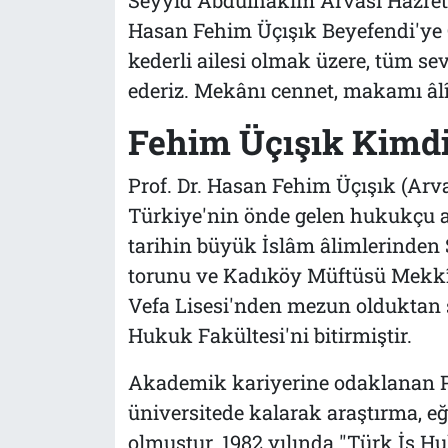
Hasan Fehim Üçışık Beyefendi'ye C
kederli ailesi olmak üzere, tüm sev
ederiz. Mekânı cennet, makamı âlî
Fehim Üçışık Kimdi
Prof. Dr. Hasan Fehim Üçışık (Arva
Türkiye'nin önde gelen hukukçu a
tarihin büyük İslâm âlimlerinden
torunu ve Kadıköy Müftüsü Mekkî Ü
Vefa Lisesi'nden mezun olduktan s
Hukuk Fakültesi'ni bitirmiştir.
Akademik kariyerine odaklanan Pr
üniversitede kalarak araştırma, eğ
olmuştur. 1982 yılında "Türk İş H