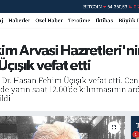
DOLAR
47,7069
%0.
EURO
55,0265
%0.
aj
Haberler
Özel Haber
Tercüme
İktibas
Büyük 
STERLİN
64,1897
%0.
GRAM ALTIN
6574.81
%1.
m Arvasi Hazretleri'nin
BİST100
13.887
%
çışık vefat etti
BITCOIN
64.360,53
%-0.
Dr. Hasan Fehim Üçışık vefat etti. C
nde yarın saat 12.00'de kılınmasının 
ldi
1