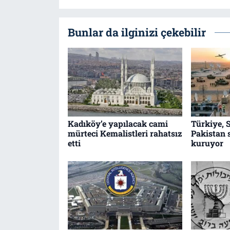
Bunlar da ilginizi çekebilir
Kadıköy’e yapılacak cami
Türkiye, 
mürteci Kemalistleri rahatsız
Pakistan 
etti
kuruyor