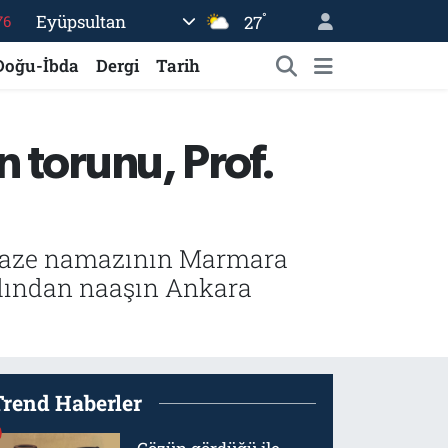
°
Eyüpsultan
27
17
01
Doğu-İbda
Dergi
Tarih
02
44
 torunu, Prof.
64
76
enaze namazının Marmara
ardından naaşın Ankara
Trend Haberler