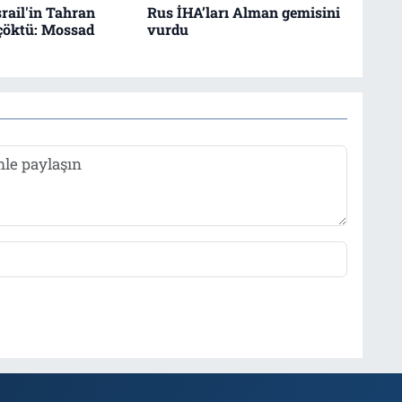
srail'in Tahran
Rus İHA’ları Alman gemisini
çöktü: Mossad
vurdu