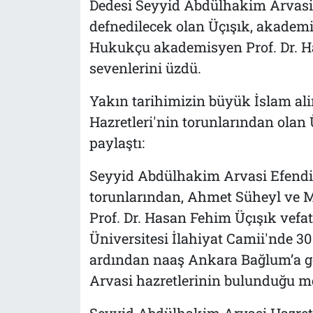
Dedesi Seyyid Abdülhakim Arvasi 
defnedilecek olan Üçışık, akademi
Hukukçu akademisyen Prof. Dr. Ha
sevenlerini üzdü.
Yakın tarihimizin büyük İslam a
Hazretleri'nin torunlarından olan Ü
paylaştı:
Seyyid Abdülhakim Arvasi Efendi h
torunlarından, Ahmet Süheyl ve M
Prof. Dr. Hasan Fehim Üçışık vefa
Üniversitesi İlahiyat Camii'nde 3
ardından naaş Ankara Bağlum’a g
Arvasi hazretlerinin bulunduğu me
Seyyid Abdülhakim Arvasi Hazretl