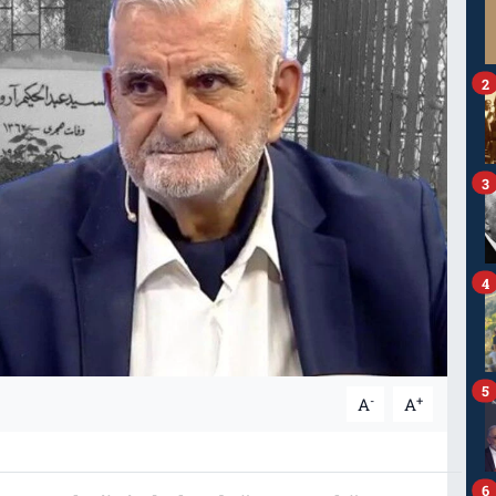
2
3
4
5
-
+
A
A
6