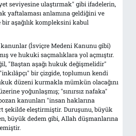
t seviyesine ulaştırmak" gibi ifadelerin,
rak yaftalaması anlamına geldiğini ve
 bir aşağılık kompleksini kabul
en kanunlar (İsviçre Medeni Kanunu gibi)
ş ve hukuki saçmalıklara yol açmıştır.
il, "Baştan aşağı hukuk değişmelidir"
 "inkılâpçı" bir çizgide, toplumun kendi
 hukuk düzeni kurmakla mümkün olacağını
 üzerine yoğunlaşmış; "sınırsız nafaka"
ı bozan kanunları "insan haklarına
rt şekilde eleştirmiştir. Duruşunu, büyük
n, büyük dedem gibi, Allah düşmanlarına
emiştir.