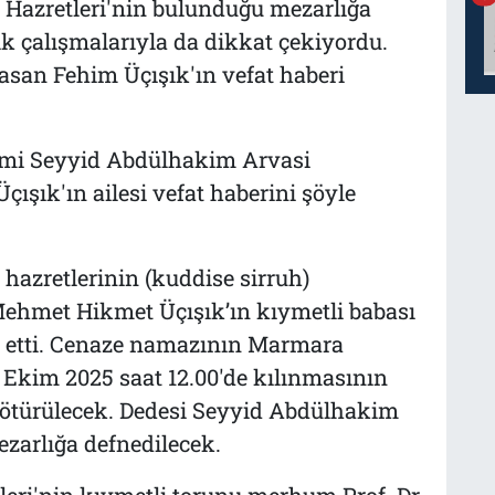
Hazretleri'nin bulunduğu mezarlığa
k çalışmalarıyla da dikkat çekiyordu.
san Fehim Üçışık'ın vefat haberi
limi Seyyid Abdülhakim Arvasi
çışık'ın ailesi vefat haberini şöyle
azretlerinin (kuddise sirruh)
ehmet Hikmet Üçışık’ın kıymetli babası
t etti. Cenaze namazının Marmara
0 Ekim 2025 saat 12.00'de kılınmasının
ötürülecek. Dedesi Seyyid Abdülhakim
zarlığa defnedilecek.
eri'nin kıymetli torunu merhum Prof. Dr.