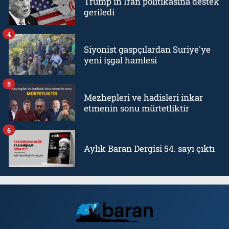
Trump'ın İran politikasına destek
geriledi
4
Siyonist gaspçılardan Suriye'ye
yeni işgal hamlesi
5
Mezhepleri ve hadisleri inkar
etmenin sonu mürtetliktir
6
Aylık Baran Dergisi 54. sayı çıktı