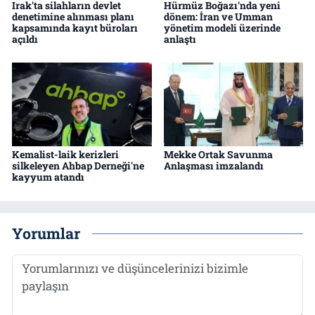
Irak'ta silahların devlet
Hürmüz Boğazı'nda yeni
denetimine alınması planı
dönem: İran ve Umman
kapsamında kayıt büroları
yönetim modeli üzerinde
açıldı
anlaştı
Kemalist-laik kerizleri
Mekke Ortak Savunma
silkeleyen Ahbap Derneği'ne
Anlaşması imzalandı
kayyum atandı
Yorumlar