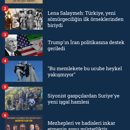
2
Lena Salaymeh: Türkiye, yeni
sömürgeciliğin ilk örneklerinden
biriydi
3
Trump'ın İran politikasına destek
geriledi
4
"Bu memlekete bu ucube heykel
yakışmıyor"
5
Siyonist gaspçılardan Suriye'ye
yeni işgal hamlesi
6
Mezhepleri ve hadisleri inkar
etmenin sonu mürtetliktir