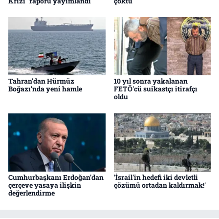
Krizi" raporu yayımlandı
çöktü
Tahran'dan Hürmüz
10 yıl sonra yakalanan
Boğazı'nda yeni hamle
FETÖ'cü suikastçı itirafçı
oldu
Cumhurbaşkanı Erdoğan'dan
'İsrail'in hedefi iki devletli
çerçeve yasaya ilişkin
çözümü ortadan kaldırmak!'
değerlendirme