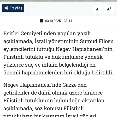
Paylaş
-
+
A
A
03.10.2025 - 23:44
Esirler Cemiyeti'nden yapılan yazılı
açıklamada, İsrail yönetiminin Sumud Filosu
eylemcilerini tuttuğu Negev Hapishanesi'nin,
Filistinli tutuklu ve hükümlülere yönelik
yüzlerce suç ve ihlalin belgelendiği en
önemli hapishanelerden biri olduğu belirtildi.
Negev Hapishanesi'nde Gazze'den
getirilenler de dahil olmak üzere binlerce
Filistinli tutuklunun bulunduğu aktarılan
açıklamada, söz konusu Filistinli
tutukluların bir kısmının İsrail güçleri