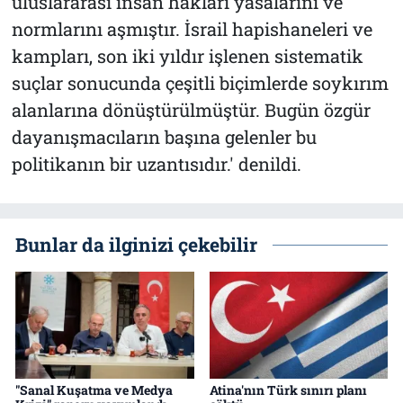
uluslararası insan hakları yasalarını ve
normlarını aşmıştır. İsrail hapishaneleri ve
kampları, son iki yıldır işlenen sistematik
suçlar sonucunda çeşitli biçimlerde soykırım
alanlarına dönüştürülmüştür. Bugün özgür
dayanışmacıların başına gelenler bu
politikanın bir uzantısıdır.' denildi.
Bunlar da ilginizi çekebilir
"Sanal Kuşatma ve Medya
Atina'nın Türk sınırı planı