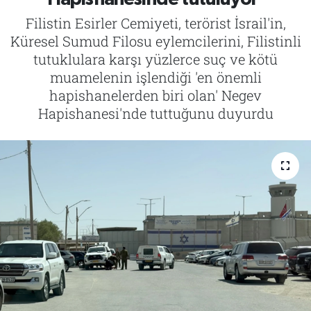
Filistin Esirler Cemiyeti, terörist İsrail'in,
Tarih
İletişim
Küresel Sumud Filosu eylemcilerini, Filistinli
tutuklulara karşı yüzlerce suç ve kötü
Künye
muamelenin işlendiği 'en önemli
hapishanelerden biri olan' Negev
Hapishanesi'nde tuttuğunu duyurdu