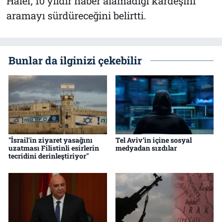
Halef, 10 yıldır haber alamadığı kardeşini
aramayı sürdüreceğini belirtti.
Bunlar da ilginizi çekebilir
"İsrail'in ziyaret yasağını
Tel Aviv’in içine sosyal
uzatması Filistinli esirlerin
medyadan sızdılar
tecridini derinleştiriyor"