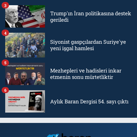
3
Trump'ın İran politikasına destek
geriledi
4
Siyonist gaspçılardan Suriye'ye
yeni işgal hamlesi
5
Mezhepleri ve hadisleri inkar
etmenin sonu mürtetliktir
6
Aylık Baran Dergisi 54. sayı çıktı