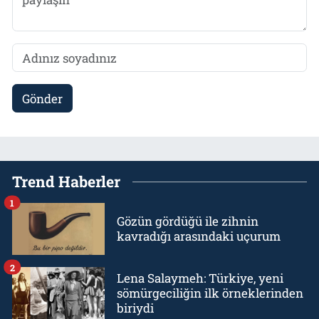
Gönder
Trend Haberler
1
Gözün gördüğü ile zihnin
kavradığı arasındaki uçurum
2
Lena Salaymeh: Türkiye, yeni
sömürgeciliğin ilk örneklerinden
biriydi