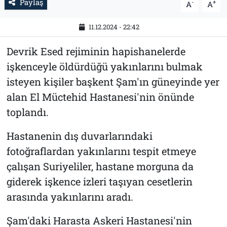
Paylaş
-
+
A
A
11.12.2024 - 22:42
Devrik Esed rejiminin hapishanelerde
işkenceyle öldürdüğü yakınlarını bulmak
isteyen kişiler başkent Şam'ın güneyinde yer
alan El Müctehid Hastanesi'nin önünde
toplandı.
Hastanenin dış duvarlarındaki
fotoğraflardan yakınlarını tespit etmeye
çalışan Suriyeliler, hastane morguna da
giderek işkence izleri taşıyan cesetlerin
arasında yakınlarını aradı.
Şam'daki Harasta Askeri Hastanesi'nin