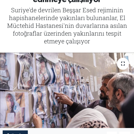
Suriye'de devrilen Beşşar Esed rejiminin
Tarih
İletişim
hapishanelerinde yakınları bulunanlar, El
Müctehid Hastanesi'nin duvarlarına asılan
Künye
fotoğraflar üzerinden yakınlarını tespit
etmeye çalışıyor